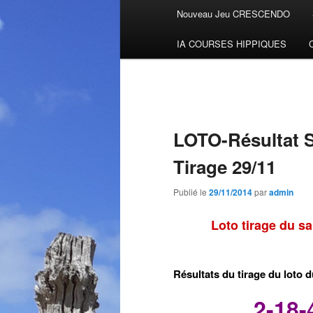
Menu
Nouveau Jeu CRESCENDO
Aller
principal
IA COURSES HIPPIQUES
au
contenu
principal
LOTO-Résultat 
Tirage 29/11
Publié le
29/11/2014
par
admin
Loto tirage du 
Résultats du tirage du loto 
2-18-