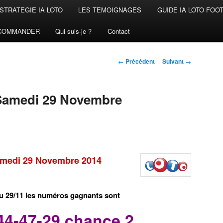
STRATEGIE IA LOTO
LES TEMOIGNAGES
GUIDE IA LOTO FOO
COMMANDER
Qui suis-je ?
Contact
Navigation
←
Précédent
Suivant
→
des
articles
Samedi 29 Novembre
samedi 29 Novembre 2014
du 29/11 les numéros gagnants sont
44-47-29 chance 2