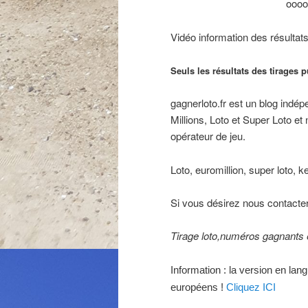
oooo
Vidéo information des résulta
Seuls les résultats des tirages p
gagnerloto.fr est un blog indép
Millions, Loto et Super Loto et
opérateur de jeu.
Loto, euromillion, super loto,
Si vous désirez nous contacter
Tirage loto,numéros gagnants e
Information : la version en lan
européens !
Cliquez ICI