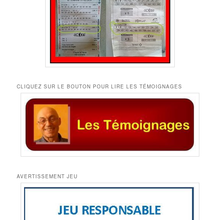
CLIQUEZ SUR LE BOUTON POUR LIRE LES TÉMOIGNAGES
AVERTISSEMENT JEU