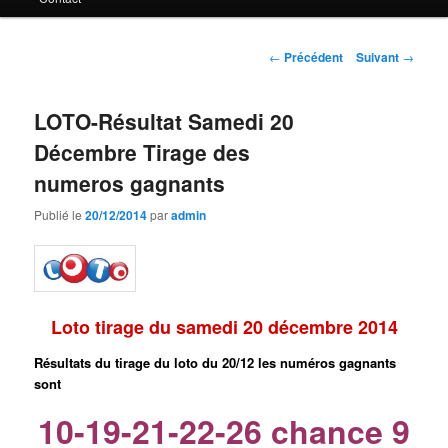
principal
Navigation
←
Précédent
Suivant
→
des
articles
LOTO-Résultat Samedi 20
Décembre Tirage des
numeros gagnants
Publié le
20/12/2014
par
admin
Loto tirage du samedi 20 décembre 2014
Résultats du tirage du loto du 20/12 les numéros gagnants
sont
10-19-21-22-26 chance 9