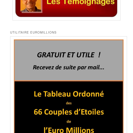
UTILITAIRE EUROMILLIONS