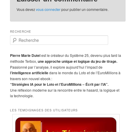
Vous devez
vous connecter
pour publier un commentaire.
RECHERCHE
R
e
c
h
Pierre Marie Dutel
est le créateur du Système 25, devenu plus tard la
e
méthode Terbox,
une approche unique et logique du jeu de tirage.
r
Passionné par l’analyse, il explore aujourd’hui l’impact de
c
l’intelligence artificielle
dans le monde du Loto et de l’EuroMillions à
h
travers son nouvel ebook :
e
“Stratégies IA pour le Loto et l’EuroMillions – Écrit par l’IA”.
Une réflexion moderne sur la rencontre entre le hasard, la logique et
la technologie.
LES TEMOIGNAGES DES UTILISATEURS