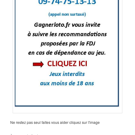
Ne restez pas seul faites vous aider cliquez sur l'image