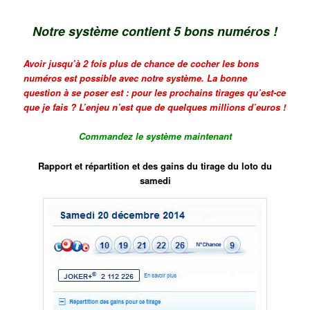
Notre système contient 5 bons numéros !
Avoir jusqu’à 2 fois plus de chance de cocher les bons
numéros est possible avec notre système. La bonne
question à se poser est : pour les prochains tirages qu’est-ce
que je fais ? L’enjeu n’est que de quelques millions d’euros !
Commandez le système maintenant
Rapport et répartition et des gains du tirage du loto du
samedi