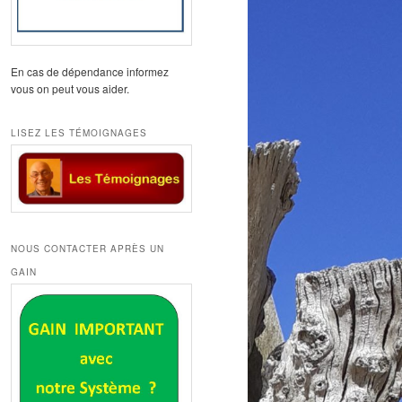
En cas de dépendance informez
vous on peut vous aider.
LISEZ LES TÉMOIGNAGES
NOUS CONTACTER APRÈS UN
GAIN