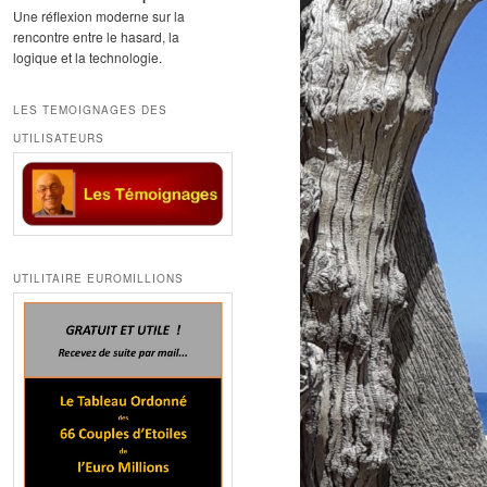
Une réflexion moderne sur la
rencontre entre le hasard, la
logique et la technologie.
LES TEMOIGNAGES DES
UTILISATEURS
UTILITAIRE EUROMILLIONS