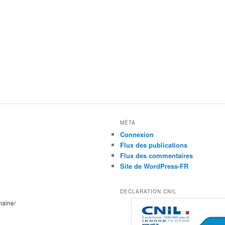
MÉTA
Connexion
Flux des publications
Flux des commentaires
Site de WordPress-FR
DECLARATION CNIL
maine/