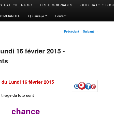
STRATEGIE IA LOTO
LES TEMOIGNAGES
GUIDE IA LOTO FOO
COMMANDER
Qui suis-je ?
Contact
Navigation
←
Précédent
Suivant
→
des
articles
ndi 16 février 2015 -
nts
 du Lundi 16 février 2015
tirage du loto
sont
chance