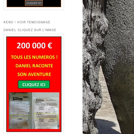
KENO ! VOIR TEMOIGNAGE
DANIEL CLIQUEZ SUR L’IMAGE