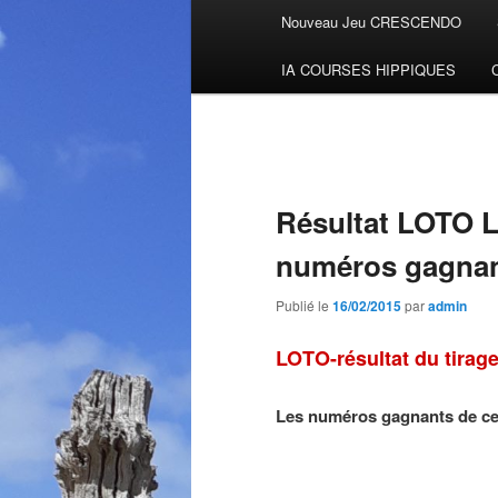
Menu
Nouveau Jeu CRESCENDO
Aller
principal
IA COURSES HIPPIQUES
au
contenu
principal
Résultat LOTO Lu
numéros gagna
Publié le
16/02/2015
par
admin
LOTO-résultat du tirage
Les numéros gagnants de ce 