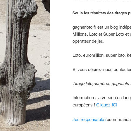
Seuls les résultats des tirages p
gagnerloto.fr est un blog indép
Millions, Loto et Super Loto et
opérateur de jeu.
Loto, euromillion, super loto,
Si vous désirez nous contacter
Tirage loto,numéros gagnants e
Information : la version en lan
européens !
Cliquez ICI
Jeu responsable r
ecommandati