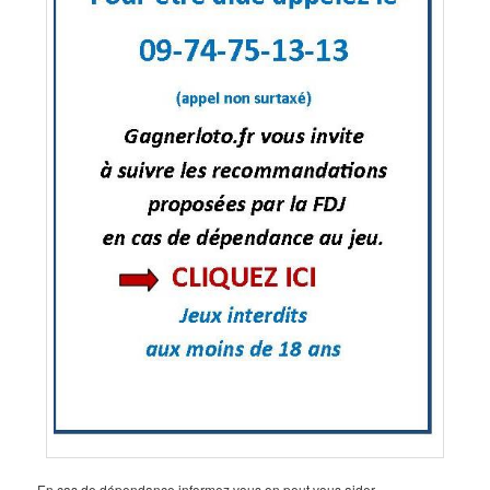
En cas de dépendance informez vous on peut vous aider.