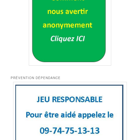
PRÉVENTION DÉPENDANCE