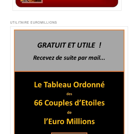
UTILITAIRE EUROMILLIONS