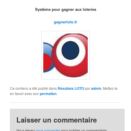
Système pour gagner aux loteries
gagnerloto.fr
Ce contenu a été publié dans
Résultats LOTO
par
admin
. Mettez-le
en favori avec son
permalien
.
Laisser un commentaire
Vous devez
vous connecter
pour publier un commentaire.