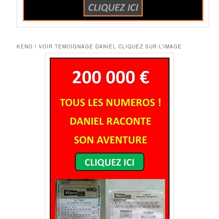
KENO ! VOIR TEMOIGNAGE DANIEL CLIQUEZ SUR L’IMAGE