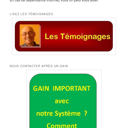
LISEZ LES TÉMOIGNAGES
NOUS CONTACTER APRÈS UN GAIN