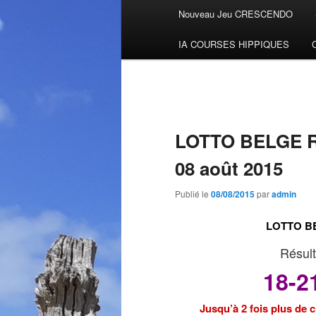
Menu
Nouveau Jeu CRESCENDO
Aller
principal
IA COURSES HIPPIQUES
au
contenu
principal
LOTTO BELGE Ré
08 août 2015
Publié le
08/08/2015
par
admin
LOTTO BE
Résult
18-2
Jusqu’à 2 fois plus de