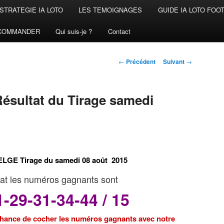
STRATEGIE IA LOTO
LES TEMOIGNAGES
GUIDE IA LOTO FOO
COMMANDER
Qui suis-je ?
Contact
Navigation
←
Précédent
Suivant
→
des
articles
sultat du Tirage samedi
LGE Tirage du samedi 08 août 2015
at les numéros gagnants sont
1-29-31-34-44 / 15
 chance de cocher les numéros gagnants avec notre