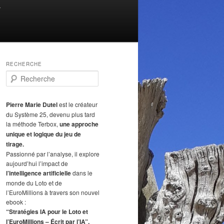
T
RECHERCHE
R
e
c
h
Pierre Marie Dutel
est le créateur
e
du Système 25, devenu plus tard
r
la méthode Terbox,
une approche
c
unique et logique du jeu de
h
tirage.
e
Passionné par l’analyse, il explore
aujourd’hui l’impact de
l’intelligence artificielle
dans le
monde du Loto et de
l’EuroMillions à travers son nouvel
ebook :
“Stratégies IA pour le Loto et
l’EuroMillions – Écrit par l’IA”.