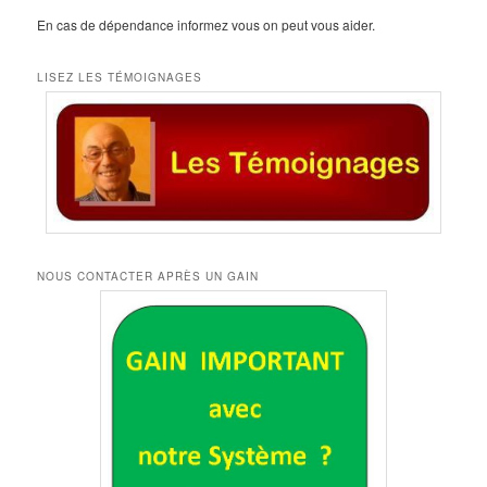
En cas de dépendance informez vous on peut vous aider.
LISEZ LES TÉMOIGNAGES
NOUS CONTACTER APRÈS UN GAIN