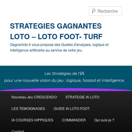
Rech
STRATEGIES GAGNANTES
LOTO – LOTO FOOT- TURF
Gagnerloto.fr vous propose des Guides d'analyses, logique et
intelligence artificielle au service de votre jeu.
Menu
Nouveau Jeu CRESCENDO
STRATEGIE IA LOTO
Aller
principal
LES TEMOIGNAGES
GUIDE IA LOTO FOOT
au
IA COURSES HIPPIQUES
COMMANDER
Qui suis-je ?
contenu
Contact