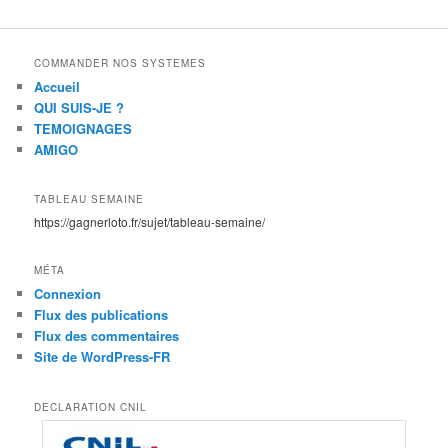
COMMANDER NOS SYSTEMES
Accueil
QUI SUIS-JE ?
TEMOIGNAGES
AMIGO
TABLEAU SEMAINE
https://gagnerloto.fr/sujet/tableau-semaine/
MÉTA
Connexion
Flux des publications
Flux des commentaires
Site de WordPress-FR
DECLARATION CNIL