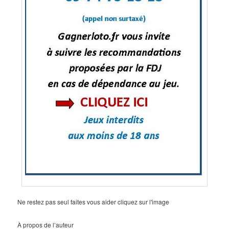
Ne restez pas seul faites vous aider cliquez sur l'image
À propos de l’auteur