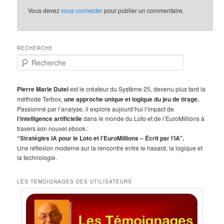
Vous devez
vous connecter
pour publier un commentaire.
RECHERCHE
R
e
c
h
Pierre Marie Dutel
est le créateur du Système 25, devenu plus tard la
e
méthode Terbox,
une approche unique et logique du jeu de tirage.
r
Passionné par l’analyse, il explore aujourd’hui l’impact de
c
l’intelligence artificielle
dans le monde du Loto et de l’EuroMillions à
h
travers son nouvel ebook :
e
“Stratégies IA pour le Loto et l’EuroMillions – Écrit par l’IA”.
Une réflexion moderne sur la rencontre entre le hasard, la logique et
la technologie.
LES TEMOIGNAGES DES UTILISATEURS