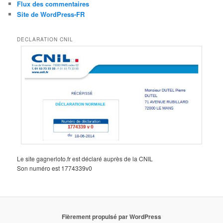
Flux des commentaires
Site de WordPress-FR
DECLARATION CNIL
Le site gagnerloto.fr est déclaré auprès de la CNIL
Son numéro est 1774339v0
Fièrement propulsé par WordPress