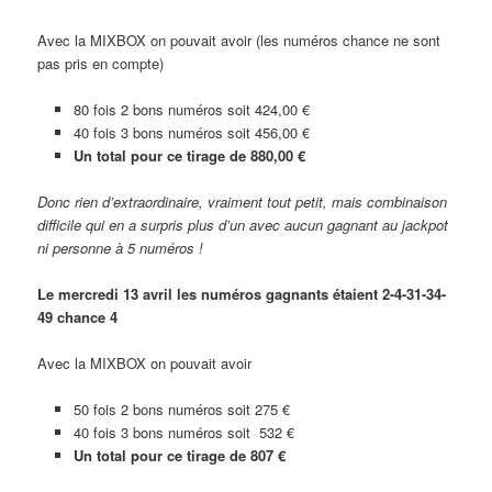
Avec la MIXBOX on pouvait avoir (les numéros chance ne sont
pas pris en compte)
80 fois 2 bons numéros soit 424,00 €
40 fois 3 bons numéros soit 456,00 €
Un total pour ce tirage de 880,00 €
Donc rien d’extraordinaire, vraiment tout petit, mais combinaison
difficile qui en a surpris plus d’un avec aucun gagnant au jackpot
ni personne à 5 numéros !
Le mercredi 13 avril les numéros gagnants étaient 2-4-31-34-
49 chance 4
Avec la MIXBOX on pouvait avoir
50 fois 2 bons numéros soit 275 €
40 fois 3 bons numéros soit 532 €
Un total pour ce tirage de 807 €