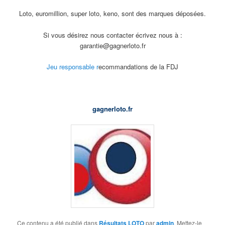
Loto, euromillion, super loto, keno, sont des marques déposées.
Si vous désirez nous contacter écrivez nous à :
garantie@gagnerloto.fr
Jeu responsable r
ecommandations de la FDJ
gagnerloto.fr
Ce contenu a été publié dans
Résultats LOTO
par
admin
. Mettez-le