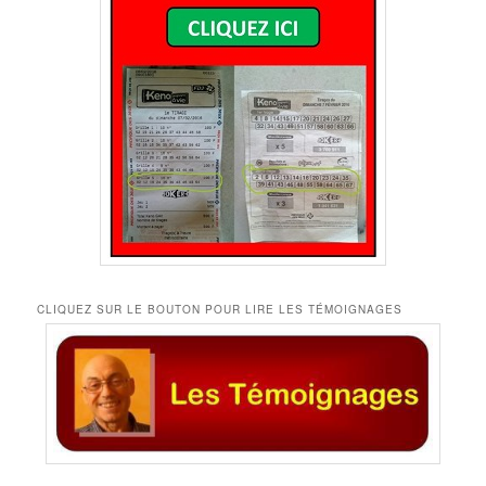
CLIQUEZ SUR LE BOUTON POUR LIRE LES TÉMOIGNAGES