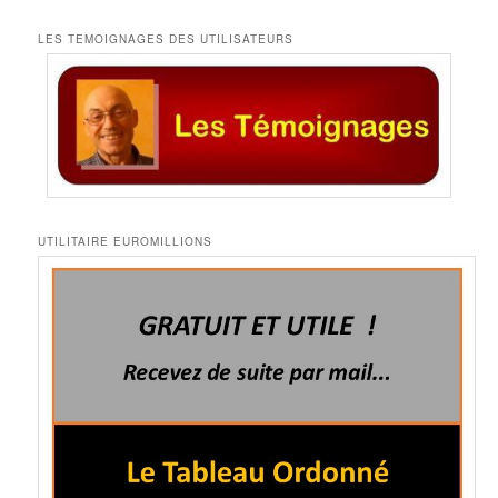
LES TEMOIGNAGES DES UTILISATEURS
UTILITAIRE EUROMILLIONS