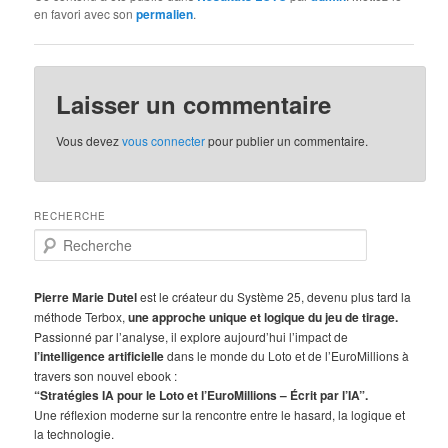
en favori avec son
permalien
.
Laisser un commentaire
Vous devez
vous connecter
pour publier un commentaire.
RECHERCHE
R
e
c
h
Pierre Marie Dutel
est le créateur du Système 25, devenu plus tard la
e
méthode Terbox,
une approche unique et logique du jeu de tirage.
r
Passionné par l’analyse, il explore aujourd’hui l’impact de
c
l’intelligence artificielle
dans le monde du Loto et de l’EuroMillions à
h
travers son nouvel ebook :
e
“Stratégies IA pour le Loto et l’EuroMillions – Écrit par l’IA”.
Une réflexion moderne sur la rencontre entre le hasard, la logique et
la technologie.