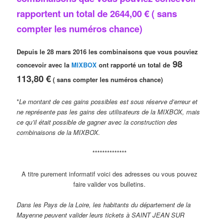
rapportent un total de 2644,00 € ( sans
compter les numéros chance)
Depuis le 28 mars 2016 les combinaisons que vous pouviez
98
concevoir avec la
MIXBOX
ont rapporté un total de
113,80 €
( sans compter les numéros chance)
*
Le montant de ces gains possibles est sous réserve d’erreur et
ne représente pas les gains des utilisateurs de la MIXBOX, mais
ce qu’il était possible de gagner avec la construction des
combinaisons de la MIXBOX.
**************
A titre purement informatif voici des adresses ou vous pouvez
faire valider vos bulletins.
Dans les Pays de la Loire, les habitants du département de la
Mayenne peuvent valider leurs tickets à SAINT JEAN SUR