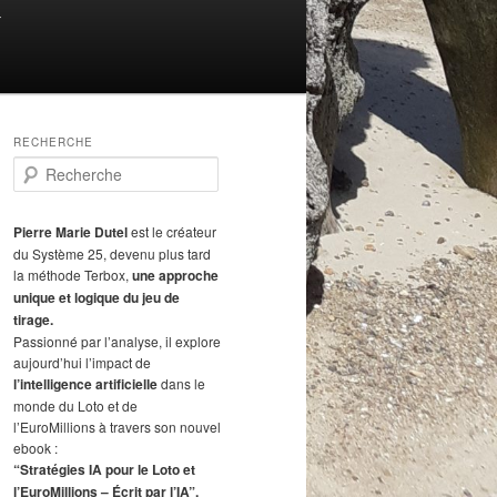
T
RECHERCHE
R
e
c
h
Pierre Marie Dutel
est le créateur
e
du Système 25, devenu plus tard
r
la méthode Terbox,
une approche
c
unique et logique du jeu de
h
tirage.
e
Passionné par l’analyse, il explore
aujourd’hui l’impact de
l’intelligence artificielle
dans le
monde du Loto et de
l’EuroMillions à travers son nouvel
ebook :
“Stratégies IA pour le Loto et
l’EuroMillions – Écrit par l’IA”.