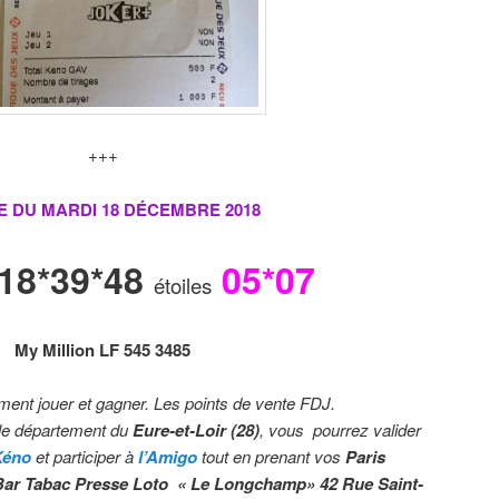
+++
E DU MARDI 18 DÉCEMBRE
2018
*18*39*48
05*07
étoiles
My Million
LF 545 3485
ment jouer et gagner. Les points de vente FDJ.
le département du
Eure-et-Loir (28)
, vous pourrez valider
Kéno
et participer à
l’Amigo
tout en prenant vos
Paris
Bar Tabac Presse Loto « Le Longchamp» 42 Rue Saint-