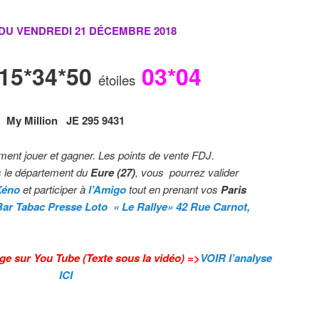
 DU VENDREDI 21 DÉCEMBRE
2018
*15*34*50
03*04
étoiles
My Million
J
E
2
9
5
9
4
3
1
ment jouer et gagner. Les points de vente FDJ.
 le département du
Eure (27)
, vous pourrez valider
Kéno
et participer à
l’Amigo
tout en prenant vos
Paris
Bar Tabac Presse Loto « Le Rallye» 42 Rue Carnot,
ge sur You Tube (Texte sous la vidéo) =>
VOIR l’analyse
ICI