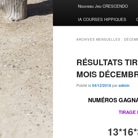
Menu
Nouveau Jeu CRESCENDO
Aller
Aller
principal
IA COURSES HIPPIQUES
au
au
contenu
contenu
ARCHIVES MENSUELLES :
DÉCEMB
principal
secondaire
RÉSULTATS TI
MOIS DÉCEMB
Publié le
04/12/2018
par
admin
NUMÉROS GAGNAN
TIRAGE
13*16