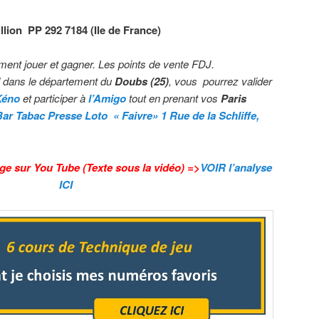
llion
P
P
2
9
2
7
1
8
4
(Ile de France)
ment jouer et gagner. Les points de vente FDJ.
dans le département du
Doubs (25)
, vous pourrez valider
Kéno
et participer à
l’Amigo
tout en prenant vos
Paris
Bar Tabac Presse Loto « Faivre»
1 Rue de la Schliffe,
ge sur You Tube (Texte sous la vidéo) =>
VOIR l’analyse
ICI