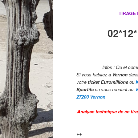
TIRAGE
02*12
Infos : Ou et com
Si vous habitez à
Vernon
dans
votre
ticket Euromillions
ou
Sportifs
en vous rendant au
27200 Vernon
Analyse technique de ce tira
++