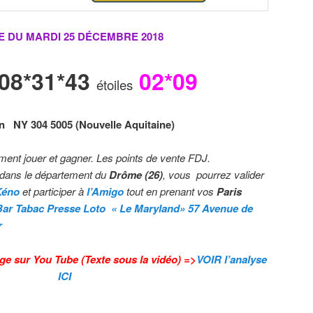
E DU MARDI 25 DÉCEMBRE
2018
*08*31*43
02*09
étoiles
n
N
Y
3
0
4
5
0
0
5 (Nouvelle Aquitaine)
ment jouer et gagner. Les points de vente FDJ.
dans le département du
Drôme (26)
, vous pourrez valider
Kéno
et participer à
l’Amigo
tout en prenant vos
Paris
Bar Tabac Presse Loto « Le Maryland» 57 Avenue de
r
ge sur You Tube (Texte sous la vidéo) =>
VOIR l’analyse
ICI