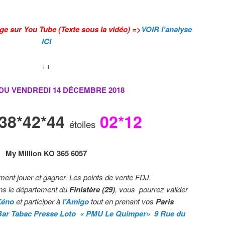
ge sur You Tube (Texte sous la vidéo) =>
VOIR l’analyse
ICI
++
 DU VENDREDI 14 DÉCEMBRE
2018
*38*42*44
02*12
étoiles
My Million
KO 365 6057
ment jouer et gagner. Les points de vente FDJ.
s le département du
Finistère (29)
, vous pourrez valider
Kéno
et participer à
l’Amigo
tout en prenant vos
Paris
Bar Tabac Presse Loto « PMU Le Quimper»
9 Rue du