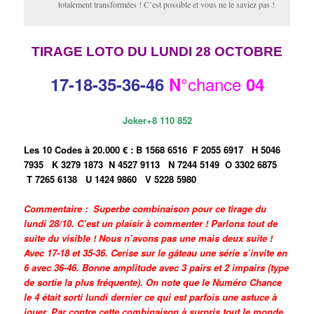
totalement transformées ! C’est possible et vous ne le saviez pas !
TIRAGE LOTO DU LUNDI 28 OCTOBRE
chance
17-18
-35-36-46
N°
04
Joker+8 110 852
Les 10 Codes à 20.000 € :
B 1568 6516
F 2055 6917
H 5046
7935
K 3279 1873
N 4527 9113
N 7244 5149
O 3302 6875
T 7265 6138
U 1424 9860
V 5228 5980
Commentaire : Superbe combinaison pour ce tirage du
lundi 28/10. C’est un plaisir à commenter ! Parlons tout de
suite du visible ! Nous n’avons pas une mais deux suite !
Avec 17-18 et 35-36. Cerise sur le gâteau une série s’invite en
6 avec 36-46. Bonne amplitude avec 3 pairs et 2 impairs (type
de sortie la plus fréquente). On note que le Numéro Chance
le 4 était sorti lundi dernier ce qui est parfois une astuce à
jouer. Par contre cette combinaison à surpris tout le monde