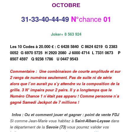
OCTOBRE
chance
31-33
-40-44-49
N°
01
Joker+ 8 563 924
Les 10 Codes à 20.000 € :
C 6428 5840
C 8624 6219
G 2383
0052
G 6970 5725
H 2920 2080
J 6000 4714
L 7331 0673
P
8507 4597
Q 9238 1786
U 0447 9543
Commentaire : Une combinaison de courte amplitude et sur
2 rangs de numéros seulement. Pas de suite ni de série
alors que l’on aurait pu s’y attendre vu la composition de la
grille. 3 N° impairs pour 2 pairs. Il y a longtemps que le
Numéro Chance 1 n’était pas apparu ! Comme personne n’a
gagné Samedi Jackpot de 7 millions !
Infos : Ou et comment jouer et gagner : point de vente FDJ
Si comme Jean-Marie vous habitez à
Saint-Alban-Leysse
dans
le département de la
Savoie (73)
vous pourrez valider vos