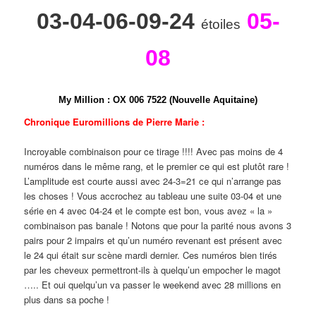
03-04-06-09-24
05-
étoiles
08
My Million
:
O
X
0
0
6
7
5
2
2 (Nouvelle Aquitaine)
Chronique Euromillions de Pierre Marie :
Incroyable combinaison pour ce tirage !!!! Avec pas moins de 4
numéros dans le même rang, et le premier ce qui est plutôt rare !
L’amplitude est courte aussi avec 24-3=21 ce qui n’arrange pas
les choses ! Vous accrochez au tableau une suite 03-04 et une
série en 4 avec 04-24 et le compte est bon, vous avez « la »
combinaison pas banale ! Notons que pour la parité nous avons 3
pairs pour 2 impairs et qu’un numéro revenant est présent avec
le 24 qui était sur scène mardi dernier. Ces numéros bien tirés
par les cheveux permettront-ils à quelqu’un empocher le magot
….. Et oui quelqu’un va passer le weekend avec 28 millions en
plus dans sa poche !