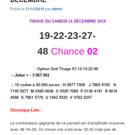
Publié le
21/12/2019
par
admin
TIRAGE DU SAMEDI 21 DÉCEMBRE
2019
19-22-23-27-
48
Chance
02
Option 2nd Tirage 01-12-14-22-49
– Joker + : 3 067 001
– 10 codes à 20.000 euros :
H 2877 1508
J 7862 8192
K
7140 5677
M 0489 0838
O 5020 7069
P 6130 4191
R 4619
4596
S 7961 5778
U 1462 9232
V 0762 5247
Chronique Loto :
La combinaison gagnante de ce samedi est d’amplitude moyenne
avec 48-19=29. On trouve une suite avec 22-23 mais pas de