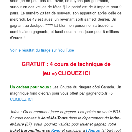
série (on ne peut pas tout avoir, ne soyons pas gourmand,
surtout en ces veilles de fêtes !) La parité est de 3 impairs pour 2
pairs. Le numéro 23 fait de nouveau son apparition après celle de
mercredi. Le 48 est aussi un revenant sorti samedi dernier. Un
gagnant au Jackpot ???? Et bien non personne n’a trouvé la
combinaison gagnante, et lundi nous allons jouer pour 6 millions
d’euros !
Voir le résultat du tirage sur You Tube
GRATUIT : 4 cours de technique de
jeu
=>CLIQUEZ ICI
Un cadeau pour vous !
Les Chutes du Niagara côté Canada. Un
magnifique fond d’écran pour vous offert par gagnerloto.fr =>
CLIQUEZ ICI
Infos : Ou et comment jouer et gagner. Les points de vente FDJ.
Si vous habitez à
Joué-lès-Tours
dans le département du
Indre-
et-Loire (37)
, vous pourrez valider,
pour jouer et gagner, votre
ticket Euromillions
ou
Kéno
et participer à
l’Amigo
(si bar) tout