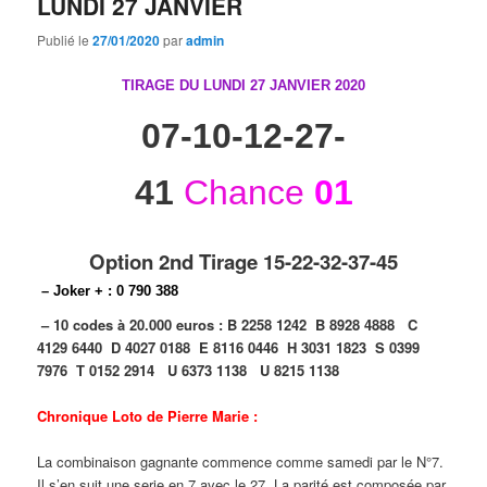
LUNDI 27 JANVIER
Publié le
27/01/2020
par
admin
TIRAGE DU LUNDI 27 JANVIER
2020
07-10-12-27-
41
Chance
01
Option 2nd Tirage 15-22-32-37-45
– Joker + : 0 790 388
– 10 codes à 20.000 euros :
B 2258 1242
B 8928 4888
C
4129 6440
D 4027 0188
E 8116 0446
H 3031 1823
S 0399
7976
T 0152 2914
U 6373 1138
U 8215 1138
Chronique Loto de Pierre Marie :
La combinaison gagnante commence comme samedi par le N°7.
Il s’en suit une serie en 7 avec le 27. La parité est composée par