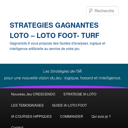
Rech
STRATEGIES GAGNANTES
LOTO – LOTO FOOT- TURF
Gagnerloto.fr vous propose des Guides d'analyses, logique et
intelligence artificielle au service de votre jeu.
Menu
Nouveau Jeu CRESCENDO
STRATEGIE IA LOTO
Aller
Aller
principal
LES TEMOIGNAGES
GUIDE IA LOTO FOOT
au
au
IA COURSES HIPPIQUES
COMMANDER
Qui suis-je ?
contenu
contenu
Contact