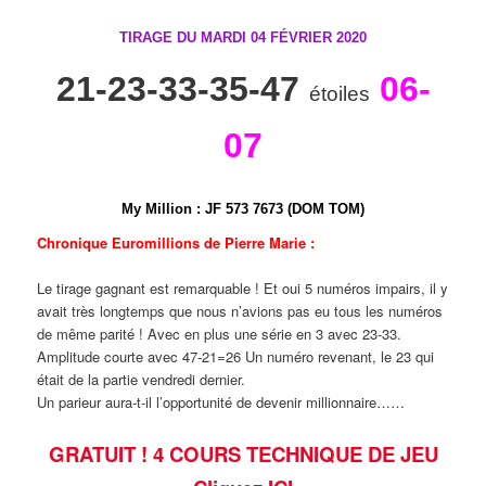
TIRAGE DU MARDI 04 FÉVRIER 2020
21-23-33-35-47
06-
étoiles
07
My Million
:
J
F
5
7
3
7
6
7
3 (DOM TOM)
Chronique Euromillions de Pierre Marie :
Le tirage gagnant est remarquable ! Et oui 5 numéros impairs, il y
avait très longtemps que nous n’avions pas eu tous les numéros
de même parité ! Avec en plus une série en 3 avec 23-33.
Amplitude courte avec 47-21=26 Un numéro revenant, le 23 qui
était de la partie vendredi dernier.
Un parieur aura-t-il l’opportunité de devenir millionnaire……
GRATUIT ! 4 COURS TECHNIQUE DE JEU