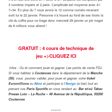
3 numéros impairs et 2 pairs. L’amplitude est moyenne avec 41-
7=34. En plus du 7 nous avons le 12 comme numéro revenant
sorti lui le 22 janvier. Personne n’a trouvé au fond de ses tiroirs la
clé du coffre pour ce tirage donc mercredi 29 janvier un joli magot
de 8 millions vous attend !
GRATUIT : 4 cours de technique de
jeu
=>CLIQUEZ ICI
Infos : Ou et comment jouer et gagner. Les points de vente FDJ.
Si vous habitez à
Coutances
dans le département de la
Manche
(50)
, vous pourrez valider,
pour jouer et gagner, votre
ticket
Euromillions
ou
Kéno
et participer à
l’Amigo
(si bar) tout en
prenant vos
Paris Sportifs
en vous rendant au
Bar et/où Taba
c
Presse Loto « La Ruche » 48 Avenue de la République, 50200
Coutances
+++++