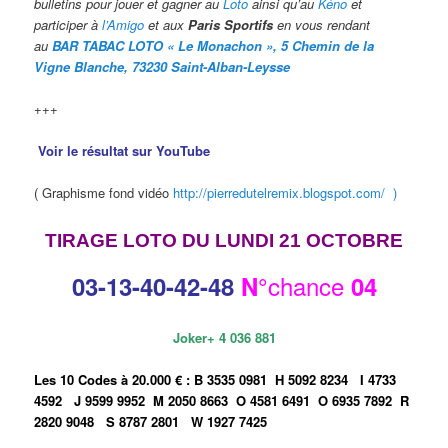
bulletins pour jouer et gagner au
Loto
ainsi qu’au
Kéno
et
participer à
l’Amigo
et aux
Paris Sportifs
en vous rendant
au
BAR TABAC LOTO « Le Monachon », 5 Chemin de la
Vigne Blanche, 73230 Saint-Alban-Leysse
+++
Voir le résultat sur YouTube
( Graphisme fond vidéo
http://pierredutelremix.blogspot.com/ )
TIRAGE LOTO DU LUNDI 21 OCTOBRE
chance
03-13
-40-42-48
N°
04
Joker+ 4 036 881
Les 10 Codes à 20.000 € :
B 3535 0981
H 5092 8234
I 4733
4592
J 9599 9952
M 2050 8663
O 4581 6491
O 6935 7892
R
2820 9048
S 8787 2801
W 1927 7425