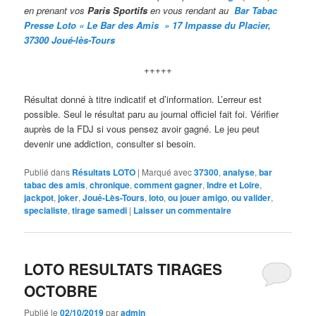
en prenant vos
Paris Sportifs
en vous rendant au
Bar Taba
c
Presse Loto « Le Bar des Amis » 17 Impasse du Placier,
37300 Joué-lès-Tours
+++++
Résultat donné à titre indicatif et d’information. L’erreur est
possible. Seul le résultat paru au journal officiel fait foi. Vérifier
auprès de la FDJ si vous pensez avoir gagné. Le jeu peut
devenir une addiction, consulter si besoin.
Publié dans
Résultats LOTO
|
Marqué avec
37300
,
analyse
,
bar
tabac des amis
,
chronique
,
comment gagner
,
Indre et Loire
,
jackpot
,
joker
,
Joué-Lès-Tours
,
loto
,
ou jouer amigo
,
ou valider
,
specialiste
,
tirage samedi
|
Laisser un commentaire
LOTO RESULTATS TIRAGES
OCTOBRE
Publié le
02/10/2019
par
admin