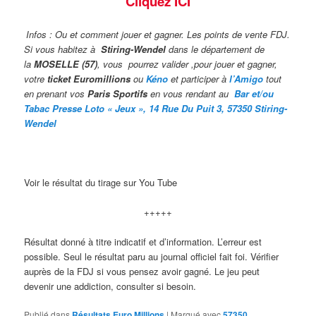
Cliquez ICI
Infos : Ou et comment jouer et gagner. Les points de vente FDJ.
Si vous habitez à
Stiring-Wendel
dans le département de
la
MOSELLE (57)
, vous pourrez valider ,pour jouer et gagner,
votre
ticket Euromillions
ou
Kéno
et participer à
l’Amigo
tout
en prenant vos
Paris Sportifs
en vous rendant au
Bar et/ou
Tabac Presse Loto « Jeux », 14 Rue Du Puit 3, 57350 Stiring-
Wendel
Voir le résultat du tirage sur You Tube
+++++
Résultat donné à titre indicatif et d’information. L’erreur est
possible. Seul le résultat paru au journal officiel fait foi. Vérifier
auprès de la FDJ si vous pensez avoir gagné. Le jeu peut
devenir une addiction, consulter si besoin.
Publié dans
Résultats Euro Millions
|
Marqué avec
57350
,