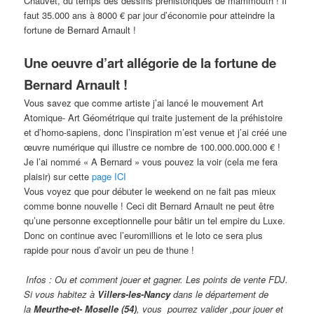
Chauvet, du temps des dessins préhistoriques de mammouth ! Il
faut 35.000 ans à 8000 € par jour d’économie pour atteindre la
fortune de Bernard Arnault !
Une oeuvre d’art allégorie de la fortune de
Bernard Arnault !
Vous savez que comme artiste j’ai lancé le mouvement Art
Atomique- Art Géométrique qui traite justement de la préhistoire
et d’homo-sapiens, donc l’inspiration m’est venue et j’ai créé une
œuvre numérique qui illustre ce nombre de 100.000.000.000 € !
Je l’ai nommé « A Bernard » vous pouvez la voir (cela me fera
plaisir) sur cette
page ICI
Vous voyez que pour débuter le weekend on ne fait pas mieux
comme bonne nouvelle ! Ceci dit Bernard Arnault ne peut être
qu’une personne exceptionnelle pour bâtir un tel empire du Luxe.
Donc on continue avec l’euromillions et le loto ce sera plus
rapide pour nous d’avoir un peu de thune !
Infos : Ou et comment jouer et gagner. Les points de vente FDJ.
Si vous habitez à
Villers-les-Nancy
dans le département de
la
Meurthe-et- Moselle (54)
, vous pourrez valider ,pour jouer et