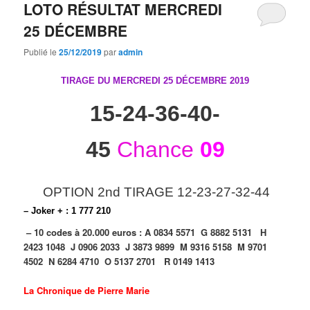
LOTO RÉSULTAT MERCREDI
25 DÉCEMBRE
Publié le
25/12/2019
par
admin
TIRAGE DU MERCREDI 25 DÉCEMBRE
2019
15-24-36-40-
45
Chance
09
OPTION 2nd TIRAGE 12-23-27-32-44
– Joker + : 1 777 210
– 10 codes à 20.000 euros :
A 0834 5571
G 8882 5131
H
2423 1048
J 0906 2033
J 3873 9899
M 9316 5158
M 9701
4502
N 6284 4710
O 5137 2701
R 0149 1413
La Chronique de Pierre Marie