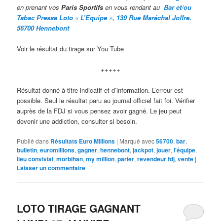
en prenant vos
Paris Sportifs
en vous rendant au
Bar et/ou
Tabac Presse Loto « L’Equipe », 139 Rue Maréchal Joffre,
56700 Hennebont
Voir le résultat du tirage sur You Tube
+++++
Résultat donné à titre indicatif et d’information. L’erreur est
possible. Seul le résultat paru au journal officiel fait foi. Vérifier
auprès de la FDJ si vous pensez avoir gagné. Le jeu peut
devenir une addiction, consulter si besoin.
Publié dans
Résultats Euro Millions
|
Marqué avec
56700
,
bar
,
bulletin
,
euromillions
,
gagner
,
hennebont
,
jackpot
,
jouer
,
l'équipe
,
lieu convivial
,
morbihan
,
my million
,
parier
,
revendeur fdj
,
vente
|
Laisser un commentaire
LOTO TIRAGE GAGNANT