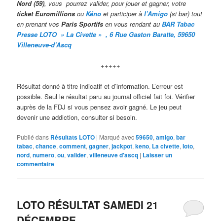
Nord (59)
, vous pourrez valider,
pour jouer et gagner, votre
ticket Euromillions
ou
Kéno
et participer à
l’Amigo
(si bar) tout
en prenant vos
Paris Sportifs
en vous rendant au
BAR
Taba
c
Presse LOTO » La Civette » , 6 Rue Gaston Baratte, 59650
Villeneuve-d’Ascq
+++++
Résultat donné à titre indicatif et d’information. L’erreur est
possible. Seul le résultat paru au journal officiel fait foi. Vérifier
auprès de la FDJ si vous pensez avoir gagné. Le jeu peut
devenir une addiction, consulter si besoin.
Publié dans
Résultats LOTO
|
Marqué avec
59650
,
amigo
,
bar
tabac
,
chance
,
comment
,
gagner
,
jackpot
,
keno
,
La civette
,
loto
,
nord
,
numero
,
ou
,
valider
,
villeneuve d'ascq
|
Laisser un
commentaire
LOTO RÉSULTAT SAMEDI 21
DÉCEMBRE