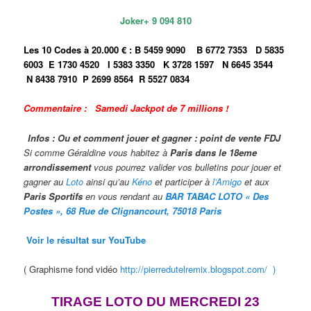
Joker+ 9 094 810
Les 10 Codes à 20.000 € :
B 5459 9090
B 6772 7353
D 5835
6003
E 1730 4520
I 5383 3350
K 3728 1597
N 6645 3544
N 8438 7910
P 2699 8564
R 5527 0834
Commentaire : Samedi Jackpot de 7 millions !
Infos : Ou et comment jouer et gagner : point de vente FDJ
Si comme Géraldine vous habitez à
Paris dans le 18eme
arrondissement
vous pourrez valider vos bulletins pour jouer et
gagner au
Loto
ainsi qu’au
Kéno
et participer à
l’Amigo
et aux
Paris Sportifs
en vous rendant au
BAR TABAC LOTO « Des
Postes », 68 Rue de Clignancourt, 75018 Paris
Voir le résultat sur YouTube
( Graphisme fond vidéo
http://pierredutelremix.blogspot.com/ )
TIRAGE LOTO DU MERCREDI 23