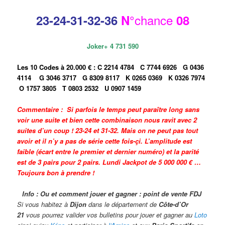
chance
23-24
-31-32-36
N°
08
Joker+ 4 731 590
Les 10 Codes à 20.000 € :
C 2214 4784
C 7744 6926
G 0436
4114
G 3046 3717
G 8309 8117
K 0265 0369
K 0326 7974
O 1757 3805
T 0803 2532
U 0907 1459
Commentaire : Si parfois le temps peut paraître long sans
voir une suite et bien cette combinaison nous ravit avec 2
suites d’un coup ! 23-24 et 31-32. Mais on ne peut pas tout
avoir et il n’y a pas de série cette fois-çi. L’amplitude est
faible (écart entre le premier et dernier numéro) et la parité
est de 3 pairs pour 2 pairs. Lundi Jackpot de 5 000 000 € …
Toujours bon à prendre !
Info : Ou et comment jouer et gagner : point de vente FDJ
Si vous habitez à
Dijon
dans le département de
Côte-d’Or
21
vous pourrez valider vos bulletins pour jouer et gagner au
Loto