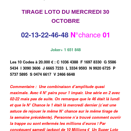
TIRAGE LOTO DU MERCREDI 30
OCTOBRE
chance
02-13
-22-46-48
N°
01
Joker+ 1 651 848
Les 10 Codes à 20.000 € :
C 1036 4388
F 1697 8330
G 5586
5434
I 3090 3606
J 6665 7233
L 3334 9593
N 9920 6725
P
5737 5895
S 0474 6617
V 2466 6648
Commentaire :
Une combinaison d’amplitude quasi
maximale. Avec 4 N° pairs pour 1 impair. Une série en 2 avec
02-22 mais pas de suite. On remarque que le 46 était là lundi
et que le N° Chance le 1 était là mercredi dernier (c’est une
astuce de rejouer le même N° chance sur le même tirage de
la semaine précédente). Personne n’a trouvé comment ouvrir
la trappe ou sont enfermés les millions d’euros ! Par
concéquent samedi jackpot de 10 Millions € Un Super Loto