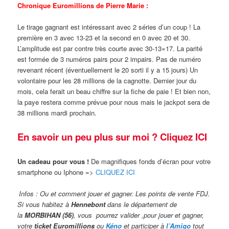
Chronique Euromillions de Pierre Marie :
Le tirage gagnant est intéressant avec 2 séries d’un coup ! La
première en 3 avec 13-23 et la second en 0 avec 20 et 30.
L’amplitude est par contre très courte avec 30-13=17. La parité
est formée de 3 numéros pairs pour 2 impairs. Pas de numéro
revenant récent (éventuellement le 20 sorti il y a 15 jours) Un
volontaire pour les 28 millions de la cagnotte. Dernier jour du
mois, cela ferait un beau chiffre sur la fiche de paie ! Et bien non,
la paye restera comme prévue pour nous mais le jackpot sera de
38 millions mardi prochain.
En savoir un peu plus sur moi ? Cliquez ICI
Un cadeau pour vous !
De magnifiques fonds d’écran pour votre
smartphone ou Iphone =>
CLIQUEZ ICI
Infos : Ou et comment jouer et gagner. Les points de vente FDJ.
Si vous habitez à
Hennebont
dans le département de
la
MORBIHAN (56)
, vous pourrez valider ,pour jouer et gagner,
votre
ticket Euromillions
ou
Kéno
et participer à
l’Amigo
tout