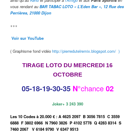
ainsi qu’au
Kéno
et participer à
l’Amigo
et aux
Paris Sportifs
en
vous rendant au
BAR TABAC LOTO « L’Eden Bar », 12 Rue des
Perrières, 21000 Dijon
+++
Voir sur YouTube
( Graphisme fond vidéo
http://pierredutelremix.blogspot.com/ )
TIRAGE LOTO DU MERCREDI 16
OCTOBRE
chance
05-18
-19-30-35
N°
02
Joker+ 3 243 390
Les 10 Codes à 20.000 € :
A 4625 2097
B 3056 7815
C 3559
6888
F 3802 6966
N 7960 3826
P 4102 5778
Q 4283 8314
S
7460 2067
V 6184 9790
V 6347 9513