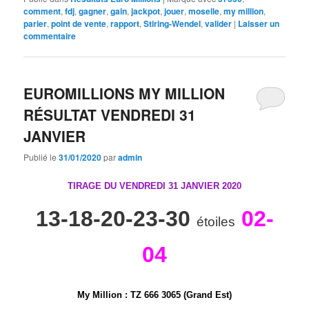
comment
,
fdj
,
gagner
,
gain
,
jackpot
,
jouer
,
moselle
,
my million
,
parier
,
point de vente
,
rapport
,
Stiring-Wendel
,
valider
|
Laisser un
commentaire
EUROMILLIONS MY MILLION
RÉSULTAT VENDREDI 31
JANVIER
Publié le
31/01/2020
par
admin
TIRAGE DU VENDREDI 31 JANVIER 2020
13-18-20-23-30
02-
étoiles
04
My Million
:
T
Z
6
6
6
3
0
6
5 (Grand Est)