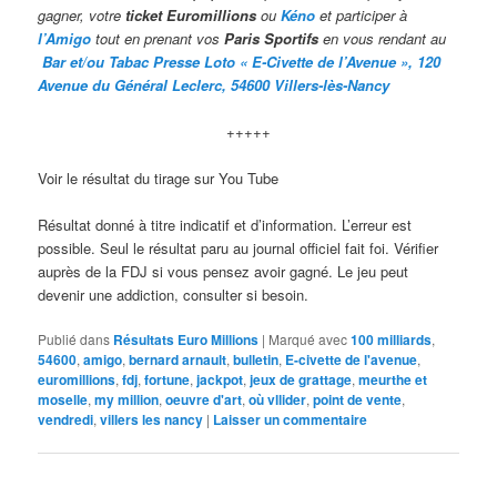
gagner, votre
ticket Euromillions
ou
Kéno
et participer à
l’Amigo
tout en prenant vos
Paris Sportifs
en vous rendant au
Bar et/ou Tabac Presse Loto « E-Civette de l’Avenue », 120
Avenue du Général Leclerc, 54600 Villers-lès-Nancy
+++++
Voir le résultat du tirage sur You Tube
Résultat donné à titre indicatif et d’information. L’erreur est
possible. Seul le résultat paru au journal officiel fait foi. Vérifier
auprès de la FDJ si vous pensez avoir gagné. Le jeu peut
devenir une addiction, consulter si besoin.
Publié dans
Résultats Euro Millions
|
Marqué avec
100 milliards
,
54600
,
amigo
,
bernard arnault
,
bulletin
,
E-civette de l'avenue
,
euromillions
,
fdj
,
fortune
,
jackpot
,
jeux de grattage
,
meurthe et
moselle
,
my million
,
oeuvre d'art
,
où vllider
,
point de vente
,
vendredi
,
villers les nancy
|
Laisser un commentaire