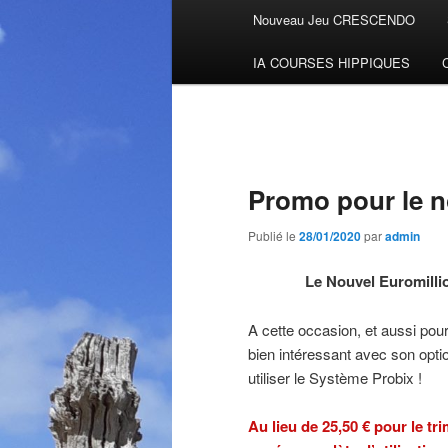
Menu
Nouveau Jeu CRESCENDO
Aller
principal
IA COURSES HIPPIQUES
au
contenu
principal
Promo pour le n
Publié le
28/01/2020
par
admin
Le Nouvel Euromillion
A cette occasion, et aussi pou
bien intéressant avec son opti
utiliser le Système Probix !
Au lieu de 25,50 € pour le t