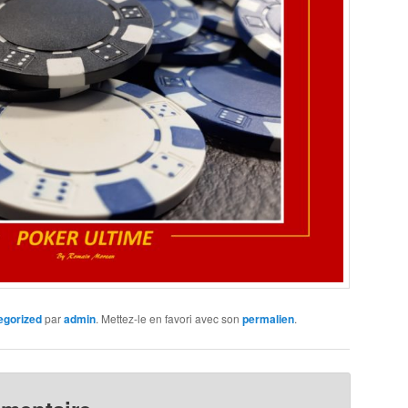
egorized
par
admin
. Mettez-le en favori avec son
permalien
.