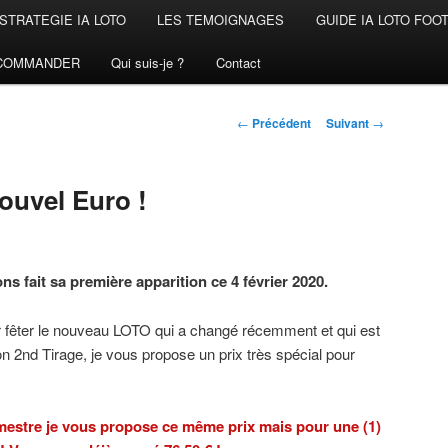
STRATEGIE IA LOTO
LES TEMOIGNAGES
GUIDE IA LOTO FOO
COMMANDER
Qui suis-je ?
Contact
Navigation
←
Précédent
Suivant
→
des
articles
ouvel Euro !
s fait sa première apparition ce 4 février 2020.
r fêter le nouveau LOTO qui a changé récemment et qui est
on 2nd Tirage, je vous propose un prix très spécial pour
rimestre je vous propose ce même prix mais pour une (1)