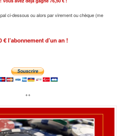
 ! Vous avez déjà gagné 76,50 € !
aypal ci-dessous ou alors par virement ou chèque (me
0 € l’abonnement d’un an !
++