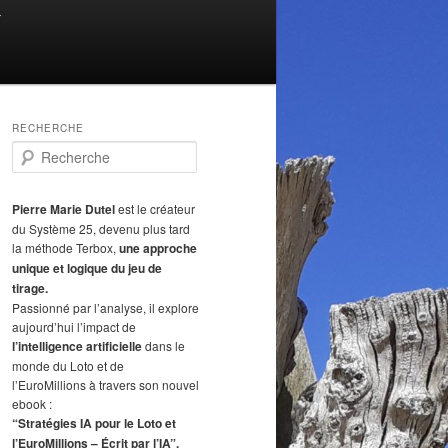
T
RECHERCHE
R
e
c
h
Pierre Marie Dutel
est le créateur
e
du Système 25, devenu plus tard
r
la méthode Terbox,
une approche
c
unique et logique du jeu de
h
tirage.
e
Passionné par l’analyse, il explore
aujourd’hui l’impact de
l’intelligence artificielle
dans le
monde du Loto et de
l’EuroMillions à travers son nouvel
ebook :
“Stratégies IA pour le Loto et
l’EuroMillions – Écrit par l’IA”.