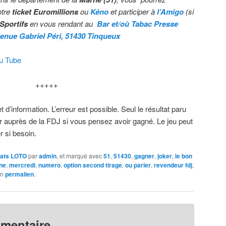
otre
ticket Euromillions
ou
Kéno
et participer à
l’Amigo
(si
 Sportifs
en vous rendant au
Bar et/où Taba
c Presse
venue Gabriel Péri, 51430 Tinqueux
ou Tube
+++++
et d’information. L’erreur est possible. Seul le résultat paru
rifier auprès de la FDJ si vous pensez avoir gagné. Le jeu peut
r si besoin.
tats LOTO
par
admin
, et marqué avec
51
,
51430
,
gagner
,
joker
,
le bon
ne
,
mercredi
,
numero
,
option second tirage
,
ou parier
,
revendeur fdj
,
on
permalien
.
mmentaire