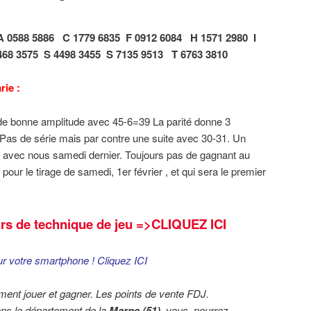
A 0588 5886
C 1779 6835
F 0912 6084
H 1571 2980
I
468 3575
S 4498 3455
S 7135 9513
T 6763 3810
rie :
de bonne amplitude avec 45-6=39 La parité donne 3
 Pas de série mais par contre une suite avec 30-31. Un
t avec nous samedi dernier. Toujours pas de gagnant au
pour le tirage de samedi, 1er février , et qui sera le premier
rs de technique de jeu
=>CLIQUEZ ICI
r votre smartphone !
Cliquez ICI
ment jouer et gagner. Les points de vente FDJ.
ns le département de la
Marne (51)
, vous pourrez