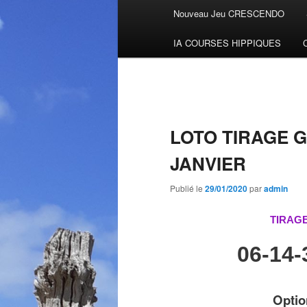
Menu
Nouveau Jeu CRESCENDO
Aller
principal
IA COURSES HIPPIQUES
au
contenu
principal
LOTO TIRAGE 
JANVIER
Publié le
29/01/2020
par
admin
TIRAGE
06-14-
Optio