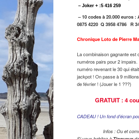
– Joker + :5 416 259
– 10 codes à 20.000 euros :
0875 4220
Q 3958 4786
R 3
Chronique Loto de Pierre Ma
La combinaison gagnante est 
numéros pairs pour 2 impairs.
numéro revenant le 30 qui étai
jackpot ! On passe à 9 millions 
de février ! (Jouer le 1 ???)
GRATUIT : 4 cou
CADEAU ! Un fond d’écran pou
Infos : Ou et com
Si vous habitez à
Tinqueux
da