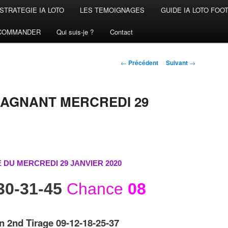
STRATEGIE IA LOTO
LES TEMOIGNAGES
GUIDE IA LOTO FOO
COMMANDER
Qui suis-je ?
Contact
Navigation
←
Précédent
Suivant
→
des
articles
GAGNANT MERCREDI 29
 DU MERCREDI 29 JANVIER
2020
30-31-45
Chance
08
n 2nd Tirage 09-12-18-25-37