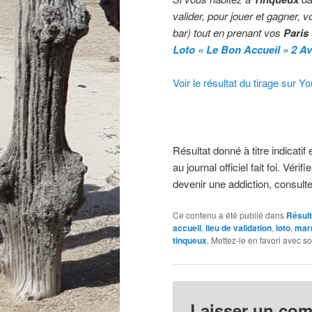
valider,
pour jouer et gagner, v
bar) tout en prenant vos
Paris
Loto « Le Bon Accueil » 2 A
Voir le résultat du tirage sur Y
Résultat donné à titre indicatif 
au journal officiel fait foi. Vé
devenir une addiction, consulte
Ce contenu a été publié dans
Résul
accueil
,
lieu de validation
,
loto
,
mar
tinqueux
. Mettez-le en favori avec s
Laisser un co