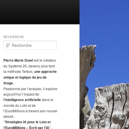
T
RECHERCHE
R
e
c
h
Pierre Marie Dutel
est le créateur
e
du Système 25, devenu plus tard
r
la méthode Terbox,
une approche
c
unique et logique du jeu de
h
tirage.
e
Passionné par l’analyse, il explore
aujourd’hui l’impact de
l’intelligence artificielle
dans le
monde du Loto et de
l’EuroMillions à travers son nouvel
ebook :
“Stratégies IA pour le Loto et
l’EuroMillions – Écrit par l’IA”.