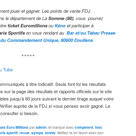
ment jouer et gagner. Les points de vente FDJ.
ns le département de La
Somme (80)
, vous pourrez
otre
ticket Euromillions
ou
Kéno
et participer à
ris Sportifs
en vous rendant au
Bar et/ou Tabac Presse
 du Commandement Unique, 80600 Doullens
+++++
ou Tube
muniqués à titre indicatif. Seuls font foi les résultats
s sur la page des résultats et rapports officiels sur le site
bles jusqu’à 60 jours suivant le dernier tirage auquel votre
.Vérifier auprès de la FDJ si vous pensez avoir gagné. Le
 consulter si besoin.
ats Euro Millions
par
admin
, et marqué avec
competent
,
foot
,
ris sportif
,
revue
,
sympa
,
tennis
. Mettez-le en favori avec son