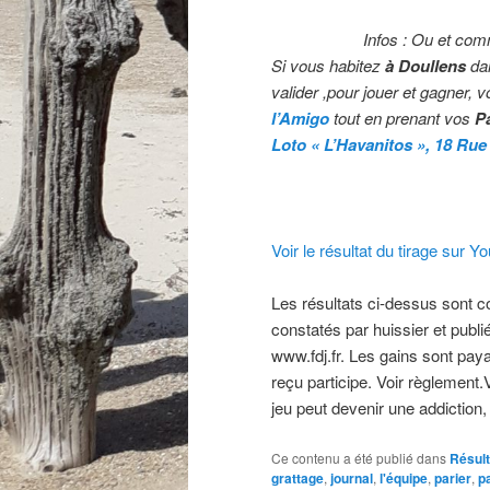
Infos : Ou et com
Si vous habitez
à Doullens
da
valider ,pour jouer et gagner, v
l’Amigo
tout en prenant vos
Pa
Loto « L’Havanitos »,
18 Rue
Voir le résultat du tirage sur Y
Les résultats ci-dessus sont com
constatés par huissier et publié
www.fdj.fr. Les gains sont paya
reçu participe. Voir règlement
jeu peut devenir une addiction,
Ce contenu a été publié dans
Résult
grattage
,
journal
,
l'équipe
,
parier
,
pa