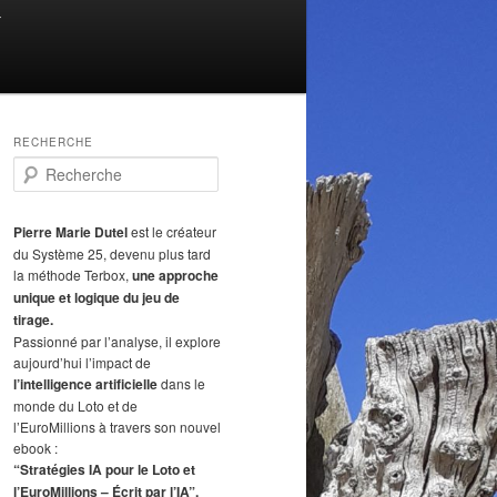
T
RECHERCHE
R
e
c
h
Pierre Marie Dutel
est le créateur
e
du Système 25, devenu plus tard
r
la méthode Terbox,
une approche
c
unique et logique du jeu de
h
tirage.
e
Passionné par l’analyse, il explore
aujourd’hui l’impact de
l’intelligence artificielle
dans le
monde du Loto et de
l’EuroMillions à travers son nouvel
ebook :
“Stratégies IA pour le Loto et
l’EuroMillions – Écrit par l’IA”.