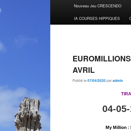
Menu
Nouveau Jeu CRESCENDO
Aller
principal
IA COURSES HIPPIQUES
au
contenu
principal
EUROMILLIONS
AVRIL
Publié le
07/04/2020
par
admin
TIR
04-05
My Million
: