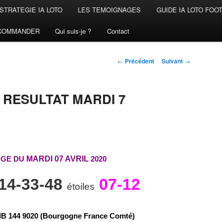
STRATEGIE IA LOTO
LES TEMOIGNAGES
GUIDE IA LOTO FOO
COMMANDER
Qui suis-je ?
Contact
Navigation
←
Précédent
Suivant
→
des
articles
 RESULTAT MARDI 7
AGE DU
MARDI 07 AVRIL
2020
-14-33-48
07-12
étoiles
I
B
1
4
4
9
0
2
0 (Bourgogne France Comté)