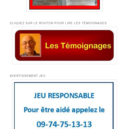
CLIQUEZ SUR LE BOUTON POUR LIRE LES TÉMOIGNAGES
AVERTISSEMENT JEU