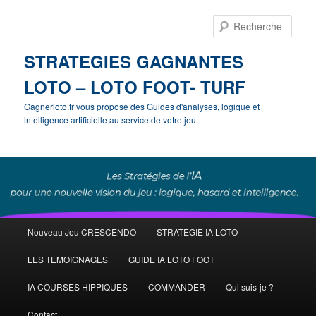
Rech
STRATEGIES GAGNANTES
LOTO – LOTO FOOT- TURF
Gagnerloto.fr vous propose des Guides d'analyses, logique et
intelligence artificielle au service de votre jeu.
Menu
Nouveau Jeu CRESCENDO
STRATEGIE IA LOTO
Aller
principal
LES TEMOIGNAGES
GUIDE IA LOTO FOOT
au
IA COURSES HIPPIQUES
COMMANDER
Qui suis-je ?
contenu
Contact