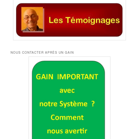
NOUS CONTACTER APRÈS UN GAIN