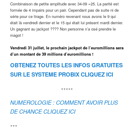
Combinaison de petite amplitude avec 34-09 =25. La parité est
formée de 4 impairs pour un pair. Cependant pas de suite ni de
série pour ce tirage. En numéro revenant nous avons le 9 qui
était là vendredi dernier et le 15 qui était lui présent mardi dernier.
Un gagnant au jackpot ???? Non personne n’a osé prendre le
magot !
Vendredi 31 juillet, le prochain jackpot de l’euromillions sera
d’un montant de 39 millions d’euromillions !
OBTENEZ TOUTES LES INFOS GRATUITES
SUR LE SYSTEME PROBIX CLIQUEZ ICI
+++++
NUMEROLOGIE : COMMENT AVOIR PLUS
DE CHANCE CLIQUEZ ICI
+++