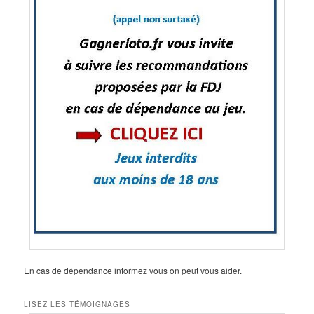
En cas de dépendance informez vous on peut vous aider.
LISEZ LES TÉMOIGNAGES