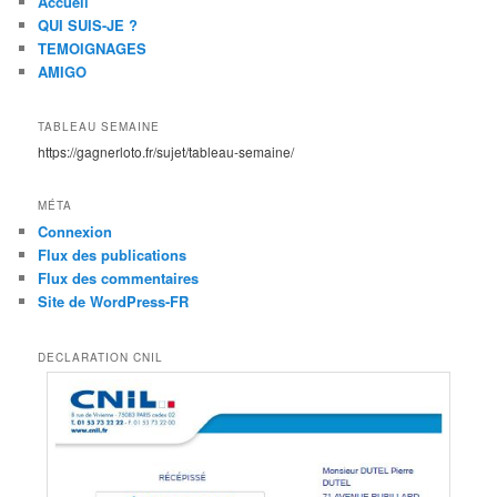
Accueil
QUI SUIS-JE ?
TEMOIGNAGES
AMIGO
TABLEAU SEMAINE
https://gagnerloto.fr/sujet/tableau-semaine/
MÉTA
Connexion
Flux des publications
Flux des commentaires
Site de WordPress-FR
DECLARATION CNIL