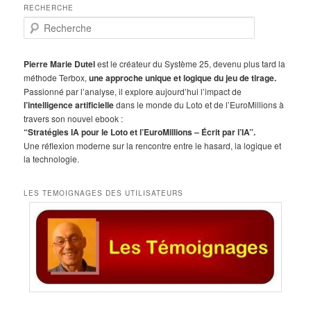
RECHERCHE
R
e
c
h
Pierre Marie Dutel
est le créateur du Système 25, devenu plus tard la
e
méthode Terbox,
une approche unique et logique du jeu de tirage.
r
Passionné par l’analyse, il explore aujourd’hui l’impact de
c
l’intelligence artificielle
dans le monde du Loto et de l’EuroMillions à
h
travers son nouvel ebook :
e
“Stratégies IA pour le Loto et l’EuroMillions – Écrit par l’IA”.
Une réflexion moderne sur la rencontre entre le hasard, la logique et
la technologie.
LES TEMOIGNAGES DES UTILISATEURS