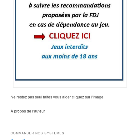
Ne restez pas seul faites vous aider cliquez sur l'image
À propos de l’auteur
COMMANDER NOS SYSTEMES