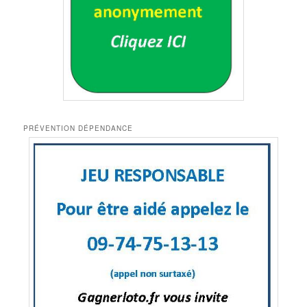
PRÉVENTION DÉPENDANCE