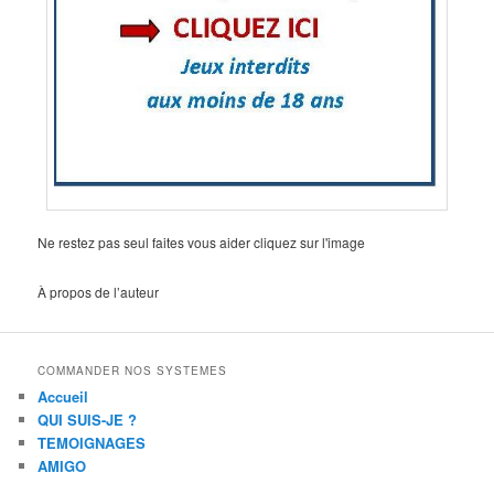
Ne restez pas seul faites vous aider cliquez sur l'image
À propos de l’auteur
COMMANDER NOS SYSTEMES
Accueil
QUI SUIS-JE ?
TEMOIGNAGES
AMIGO