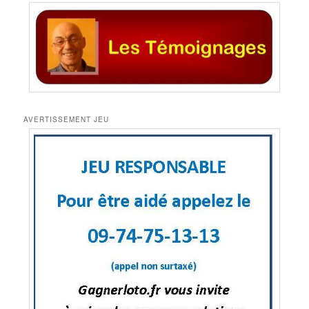
AVERTISSEMENT JEU