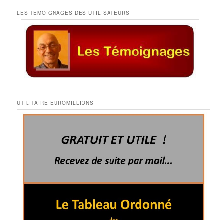
LES TEMOIGNAGES DES UTILISATEURS
UTILITAIRE EUROMILLIONS