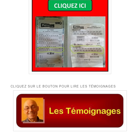
CLIQUEZ SUR LE BOUTON POUR LIRE LES TÉMOIGNAGES