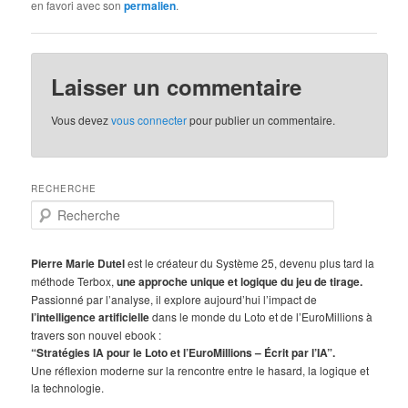
en favori avec son
permalien
.
Laisser un commentaire
Vous devez
vous connecter
pour publier un commentaire.
RECHERCHE
R
e
c
h
Pierre Marie Dutel
est le créateur du Système 25, devenu plus tard la
e
méthode Terbox,
une approche unique et logique du jeu de tirage.
r
Passionné par l’analyse, il explore aujourd’hui l’impact de
c
l’intelligence artificielle
dans le monde du Loto et de l’EuroMillions à
h
travers son nouvel ebook :
e
“Stratégies IA pour le Loto et l’EuroMillions – Écrit par l’IA”.
Une réflexion moderne sur la rencontre entre le hasard, la logique et
la technologie.