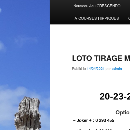
Menu
Nouveau Jeu CRESCENDO
Aller
principal
IA COURSES HIPPIQUES
au
contenu
principal
LOTO TIRAGE M
Publié le
14/04/2021
par
admin
20-23-
Optio
– Joker + : 0 293 455