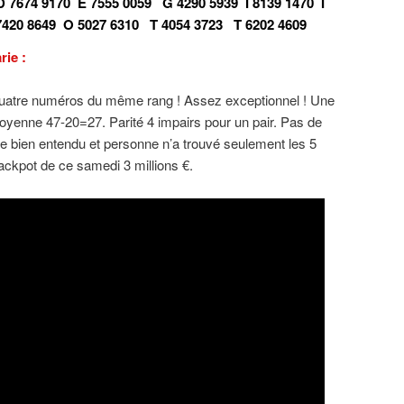
D 7674 9170
E 7555 0059
G 4290 5939
I 8139 1470
I
7420 8649
O 5027 6310
T 4054 3723
T 6202 4609
rie :
quatre numéros du même rang ! Assez exceptionnel ! Une
oyenne 47-20=27. Parité 4 impairs pour un pair. Pas de
ile bien entendu et personne n’a trouvé seulement les 5
ackpot de ce samedi 3 millions €.