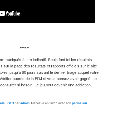
++++
muniqués à titre indicatif. Seuls font foi les résultats
s sur la page des résultats et rapports officiels sur le site
bles jusqu’à 60 jours suivant le dernier tirage auquel votre
 Vérifier auprès de la FDJ si vous pensez avoir gagné. Le
 consulter si besoin. Le jeu peut devenir une addiction,
tats LOTO
par
admin
. Mettez-le en favori avec son
permalien
.