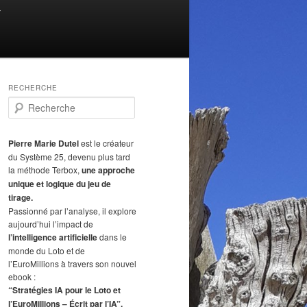
T
RECHERCHE
R
e
c
h
Pierre Marie Dutel
est le créateur
e
du Système 25, devenu plus tard
r
la méthode Terbox,
une approche
c
unique et logique du jeu de
h
tirage.
e
Passionné par l’analyse, il explore
aujourd’hui l’impact de
l’intelligence artificielle
dans le
monde du Loto et de
l’EuroMillions à travers son nouvel
ebook :
“Stratégies IA pour le Loto et
l’EuroMillions – Écrit par l’IA”.