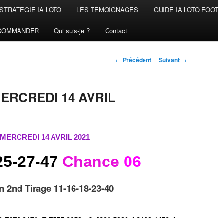
STRATEGIE IA LOTO
LES TEMOIGNAGES
GUIDE IA LOTO FOO
COMMANDER
Qui suis-je ?
Contact
Navigation
←
Précédent
Suivant
→
des
articles
ERCREDI 14 AVRIL
MERCREDI 14 AVRIL 2021
25-27-47
Chance
06
n 2nd Tirage 11-16-18-23-40