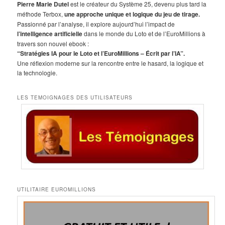
h
Pierre Marie Dutel
est le créateur du Système 25, devenu plus tard la
e
méthode Terbox,
une approche unique et logique du jeu de tirage.
r
Passionné par l’analyse, il explore aujourd’hui l’impact de
c
l’intelligence artificielle
dans le monde du Loto et de l’EuroMillions à
h
travers son nouvel ebook :
e
“Stratégies IA pour le Loto et l’EuroMillions – Écrit par l’IA”.
Une réflexion moderne sur la rencontre entre le hasard, la logique et
la technologie.
LES TEMOIGNAGES DES UTILISATEURS
UTILITAIRE EUROMILLIONS