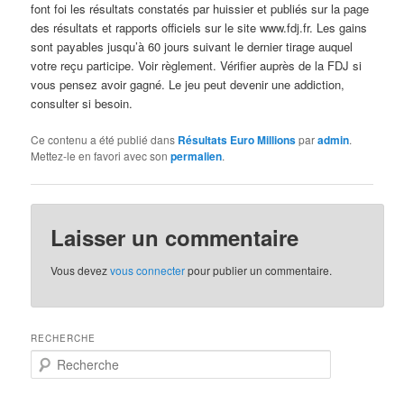
font foi les résultats constatés par huissier et publiés sur la page
des résultats et rapports officiels sur le site www.fdj.fr. Les gains
sont payables jusqu’à 60 jours suivant le dernier tirage auquel
votre reçu participe. Voir règlement. Vérifier auprès de la FDJ si
vous pensez avoir gagné. Le jeu peut devenir une addiction,
consulter si besoin.
Ce contenu a été publié dans
Résultats Euro Millions
par
admin
.
Mettez-le en favori avec son
permalien
.
Laisser un commentaire
Vous devez
vous connecter
pour publier un commentaire.
RECHERCHE
R
e
c