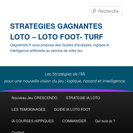
Rech
STRATEGIES GAGNANTES
LOTO – LOTO FOOT- TURF
Gagnerloto.fr vous propose des Guides d'analyses, logique et
intelligence artificielle au service de votre jeu.
Menu
Nouveau Jeu CRESCENDO
STRATEGIE IA LOTO
Aller
principal
LES TEMOIGNAGES
GUIDE IA LOTO FOOT
au
IA COURSES HIPPIQUES
COMMANDER
Qui suis-je ?
contenu
Contact