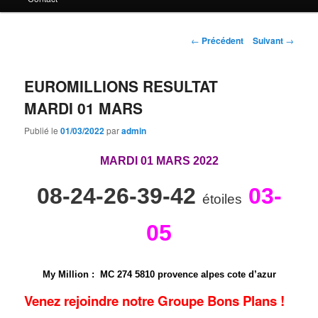
principal
Navigation
←
Précédent
Suivant
→
des
articles
EUROMILLIONS RESULTAT
MARDI 01 MARS
Publié le
01/03/2022
par
admin
MARDI 01 MARS 2022
08-24-26-39-42
03-
étoiles
05
My Million
: MC 274 5810 provence alpes cote d’azur
Venez rejoindre notre Groupe Bons Plans !