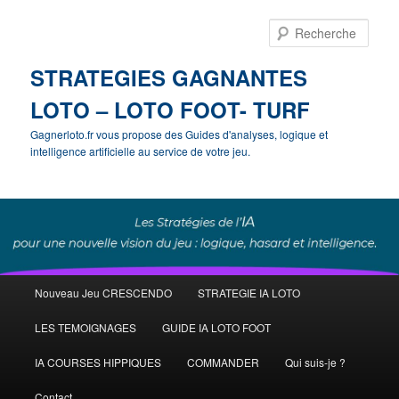
Rech
STRATEGIES GAGNANTES
LOTO – LOTO FOOT- TURF
Gagnerloto.fr vous propose des Guides d'analyses, logique et
intelligence artificielle au service de votre jeu.
Menu
Nouveau Jeu CRESCENDO
STRATEGIE IA LOTO
Aller
principal
LES TEMOIGNAGES
GUIDE IA LOTO FOOT
au
IA COURSES HIPPIQUES
COMMANDER
Qui suis-je ?
contenu
Contact