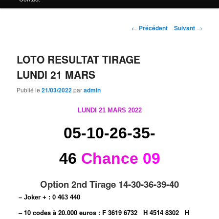
principal
Navigation
←
Précédent
Suivant
→
des
articles
LOTO RESULTAT TIRAGE
LUNDI 21 MARS
Publié le
21/03/2022
par
admin
LUNDI 21 MARS 2022
05-10-26-35-
46
Chance
09
Option 2nd Tirage 14-30-36-39-40
– Joker + : 0 463 440
– 10 codes à 20.000 euros :
F 3619 6732
H 4514 8302
H