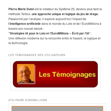
c
h
Pierre Marie Dutel
est le créateur du Système 25, devenu plus tard la
e
méthode Terbox,
une approche unique et logique du jeu de tirage.
r
Passionné par l’analyse, il explore aujourd’hui l’impact de
c
l’intelligence artificielle
dans le monde du Loto et de l’EuroMillions à
h
travers son nouvel ebook :
e
“Stratégies IA pour le Loto et l’EuroMillions – Écrit par l’IA”.
Une réflexion moderne sur la rencontre entre le hasard, la logique et
la technologie.
LES TEMOIGNAGES DES UTILISATEURS
UTILITAIRE EUROMILLIONS