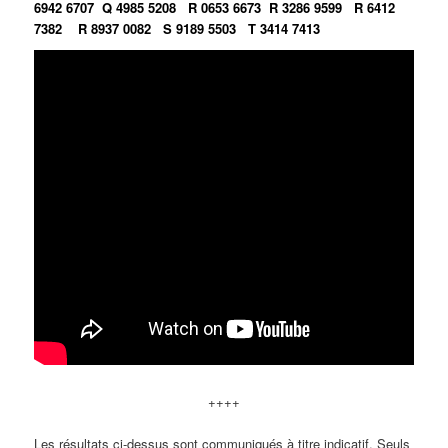
6942 6707
Q 4985 5208
R 0653 6673
R 3286 9599
R 6412
7382
R 8937 0082
S 9189 5503
T 3414 7413
++++
Les résultats ci-dessus sont communiqués à titre indicatif. Seuls