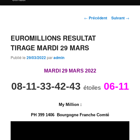
principal
Navigation
←
Précédent
Suivant
→
des
articles
EUROMILLIONS RESULTAT
TIRAGE MARDI 29 MARS
Publié le
29/03/2022
par
admin
MARDI 29 MARS 2022
08-11-33-42-43
06-11
étoiles
My Million
:
PH 399 1406 Bourgogne Franche Comté