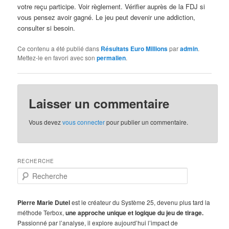
votre reçu participe. Voir règlement. Vérifier auprès de la FDJ si
vous pensez avoir gagné. Le jeu peut devenir une addiction,
consulter si besoin.
Ce contenu a été publié dans
Résultats Euro Millions
par
admin
.
Mettez-le en favori avec son
permalien
.
Laisser un commentaire
Vous devez
vous connecter
pour publier un commentaire.
RECHERCHE
R
e
c
h
Pierre Marie Dutel
est le créateur du Système 25, devenu plus tard la
e
méthode Terbox,
une approche unique et logique du jeu de tirage.
r
Passionné par l’analyse, il explore aujourd’hui l’impact de