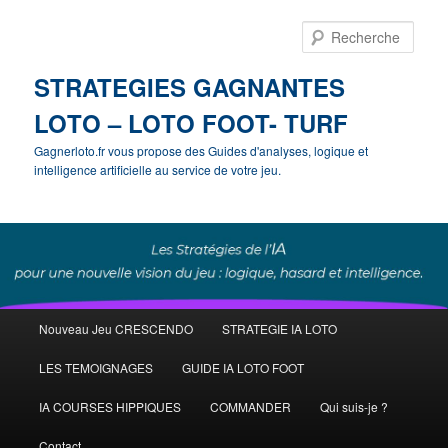
Rech
STRATEGIES GAGNANTES
LOTO – LOTO FOOT- TURF
Gagnerloto.fr vous propose des Guides d'analyses, logique et
intelligence artificielle au service de votre jeu.
Menu
Nouveau Jeu CRESCENDO
STRATEGIE IA LOTO
Aller
principal
LES TEMOIGNAGES
GUIDE IA LOTO FOOT
au
IA COURSES HIPPIQUES
COMMANDER
Qui suis-je ?
contenu
Contact