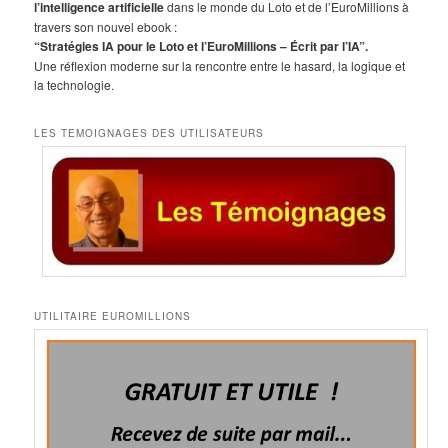
c
l’intelligence artificielle
dans le monde du Loto et de l’EuroMillions à
h
travers son nouvel ebook :
e
“Stratégies IA pour le Loto et l’EuroMillions – Écrit par l’IA”.
Une réflexion moderne sur la rencontre entre le hasard, la logique et
la technologie.
LES TEMOIGNAGES DES UTILISATEURS
UTILITAIRE EUROMILLIONS