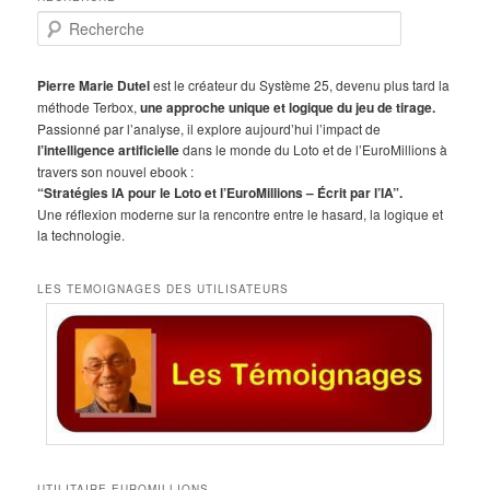
R
e
c
h
Pierre Marie Dutel
est le créateur du Système 25, devenu plus tard la
e
méthode Terbox,
une approche unique et logique du jeu de tirage.
r
Passionné par l’analyse, il explore aujourd’hui l’impact de
c
l’intelligence artificielle
dans le monde du Loto et de l’EuroMillions à
h
travers son nouvel ebook :
e
“Stratégies IA pour le Loto et l’EuroMillions – Écrit par l’IA”.
Une réflexion moderne sur la rencontre entre le hasard, la logique et
la technologie.
LES TEMOIGNAGES DES UTILISATEURS
UTILITAIRE EUROMILLIONS