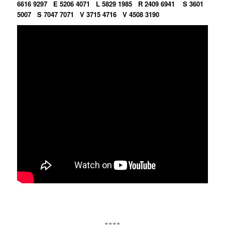
6616 9297
E 5206 4071
L 5829 1985
R 2409 6941
S 3601
5007
S 7047 7071
V 3715 4716
V 4508 3190
++++