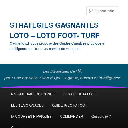
Rech
STRATEGIES GAGNANTES
LOTO – LOTO FOOT- TURF
Gagnerloto.fr vous propose des Guides d'analyses, logique et
intelligence artificielle au service de votre jeu.
Menu
Nouveau Jeu CRESCENDO
STRATEGIE IA LOTO
Aller
principal
LES TEMOIGNAGES
GUIDE IA LOTO FOOT
au
IA COURSES HIPPIQUES
COMMANDER
Qui suis-je ?
contenu
Contact