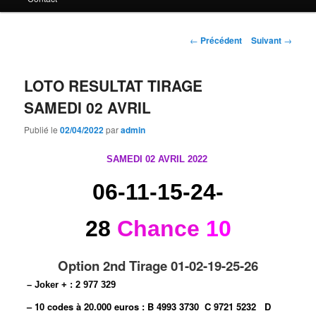
principal
Navigation
←
Précédent
Suivant
→
des
articles
LOTO RESULTAT TIRAGE
SAMEDI 02 AVRIL
Publié le
02/04/2022
par
admin
SAMEDI 02 AVRIL 2022
06-11-15-24-
28
Chance
10
Option 2nd Tirage 01-02-19-25-26
– Joker + : 2 977 329
– 10 codes à 20.000 euros :
B 4993 3730
C 9721 5232
D