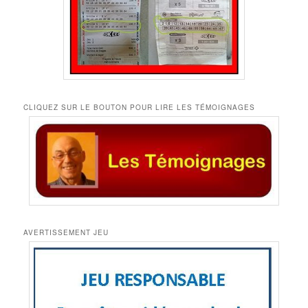
CLIQUEZ SUR LE BOUTON POUR LIRE LES TÉMOIGNAGES
AVERTISSEMENT JEU