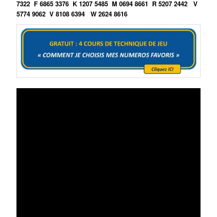
7322
F 6865 3376
K 1207 5485
M 0694 8661
R 5207 2442
V
5774 9062
V 8108 6394
W 2624 8616