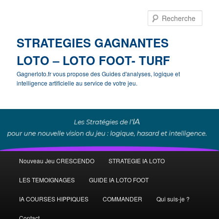
Rech
STRATEGIES GAGNANTES
LOTO – LOTO FOOT- TURF
Gagnerloto.fr vous propose des Guides d'analyses, logique et
intelligence artificielle au service de votre jeu.
Menu
Nouveau Jeu CRESCENDO
STRATEGIE IA LOTO
Aller
principal
LES TEMOIGNAGES
GUIDE IA LOTO FOOT
au
IA COURSES HIPPIQUES
COMMANDER
Qui suis-je ?
contenu
Contact