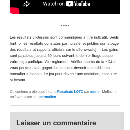
++++
Les résultats ci-dessus sont communiqués à titre indicatif. Seuls
font foi les résultats constatés par huissier et publiés sur la page
des résultats et rapports officiels sur le site www.fdj.fr. Les gains
sont payables jusqu’à 60 jours suivant le dernier tirage auquel
votre reçu participe. Voir règlement. Vérifier auprès de la FDJ si
vous pensez avoir gagné. Le jeu peut devenir une addiction,
consulter si besoin. Le jeu peut devenir une addiction, consulter
si besoin.
Ce contenu a été publié dans
Résultats LOTO
par
admin
. Mettez-le
en favori avec son
permalien
.
Laisser un commentaire