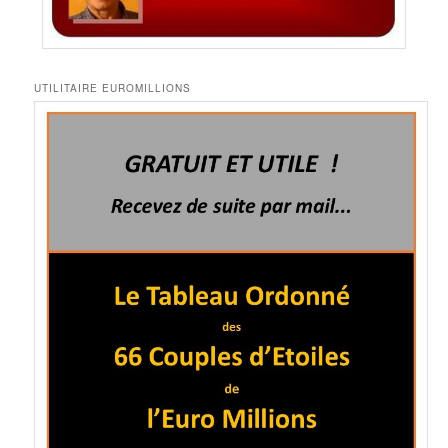
UTILITAIRE EUROMILLIONS