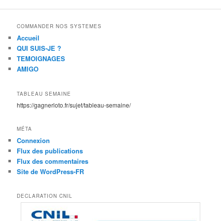
COMMANDER NOS SYSTEMES
Accueil
QUI SUIS-JE ?
TEMOIGNAGES
AMIGO
TABLEAU SEMAINE
https://gagnerloto.fr/sujet/tableau-semaine/
MÉTA
Connexion
Flux des publications
Flux des commentaires
Site de WordPress-FR
DECLARATION CNIL