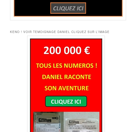
KENO ! VOIR TEMOIGNAGE DANIEL CLIQUEZ SUR L’IMAGE