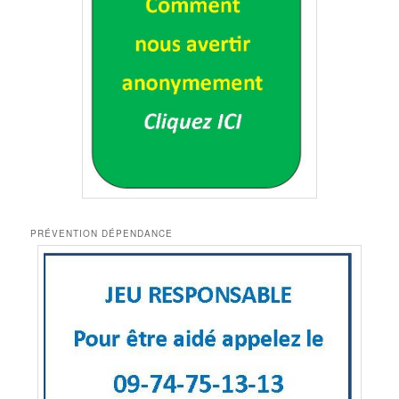
PRÉVENTION DÉPENDANCE