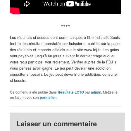
++++
Les résultats ci-dessus sont communiqués à titre indicatif. Seuls
font foi les résultats constatés par huissier et publiés sur la page
des résultats et rapports officiels sur le site www.fdj.fr. Les gains
sont payables jusqu’à 60 jours suivant le dernier tirage auquel
votre reçu participe. Voir règlement. Vérifier auprès de la FDJ si
vous pensez avoir gagné. Le jeu peut devenir une addiction,
consulter si besoin. Le jeu peut devenir une addiction, consulter
si besoin.
Ce contenu a été publié dans
Résultats LOTO
par
admin
. Mettez-le
en favori avec son
permalien
.
Laisser un commentaire