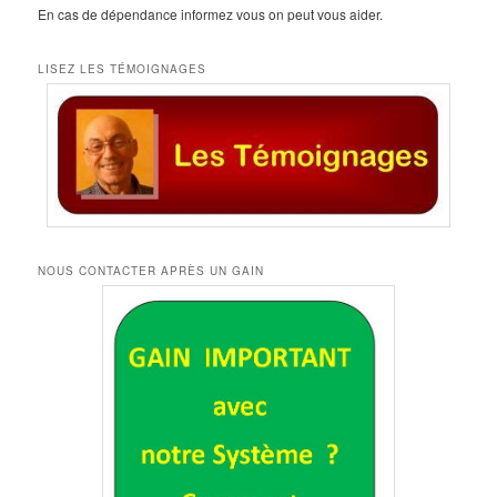
En cas de dépendance informez vous on peut vous aider.
LISEZ LES TÉMOIGNAGES
NOUS CONTACTER APRÈS UN GAIN