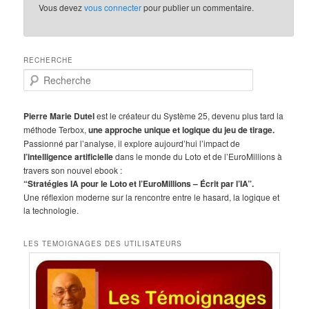
Vous devez
vous connecter
pour publier un commentaire.
RECHERCHE
R
e
c
h
Pierre Marie Dutel
est le créateur du Système 25, devenu plus tard la
e
méthode Terbox,
une approche unique et logique du jeu de tirage.
r
Passionné par l’analyse, il explore aujourd’hui l’impact de
c
l’intelligence artificielle
dans le monde du Loto et de l’EuroMillions à
h
travers son nouvel ebook :
e
“Stratégies IA pour le Loto et l’EuroMillions – Écrit par l’IA”.
Une réflexion moderne sur la rencontre entre le hasard, la logique et
la technologie.
LES TEMOIGNAGES DES UTILISATEURS