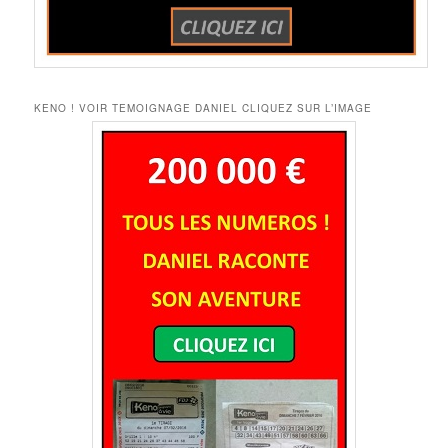
KENO ! VOIR TEMOIGNAGE DANIEL CLIQUEZ SUR L’IMAGE