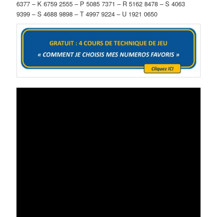
6377 –
K 6759 2555 –
P 5085 7371 –
R 5162 8478 –
S 4063
9399 –
S 4688 9898 –
T 4997 9224 –
U 1921 0650