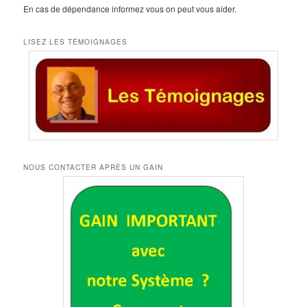
En cas de dépendance informez vous on peut vous aider.
LISEZ LES TÉMOIGNAGES
NOUS CONTACTER APRÈS UN GAIN