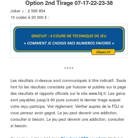
Option 2nd Tirage 07-17-22-23-38
Joker + : 2 595 854
10 codes à 20 000 € :
++++
Les résultats ci-dessus sont communiqués à titre indicatif. Seuls
font foi les résultats constatés par huissier et publiés sur la page
des résultats et rapports officiels sur le site www.fdj.fr. Les gains
sont payables jusqu’à 60 jours suivant le dernier tirage auquel
votre reçu participe. Voir règlement. Vérifier auprès de la FDJ si
vous pensez avoir gagné. Le jeu peut devenir une addiction,
consulter si besoin. Le jeu peut devenir une addiction, consulter
si besoin.