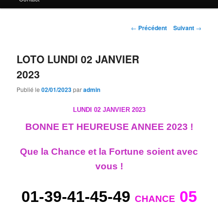
principal
Navigation
←
Précédent
Suivant
→
des
articles
LOTO LUNDI 02 JANVIER
2023
Publié le
02/01/2023
par
admin
LUNDI 02 JANVIER 2023
BONNE ET HEUREUSE ANNEE 2023 !
Que la Chance et la Fortune soient avec
vous !
01-39-41-45-49
05
CHANCE