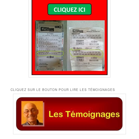
CLIQUEZ SUR LE BOUTON POUR LIRE LES TÉMOIGNAGES