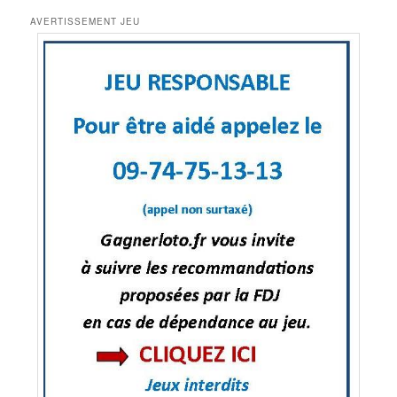
AVERTISSEMENT JEU