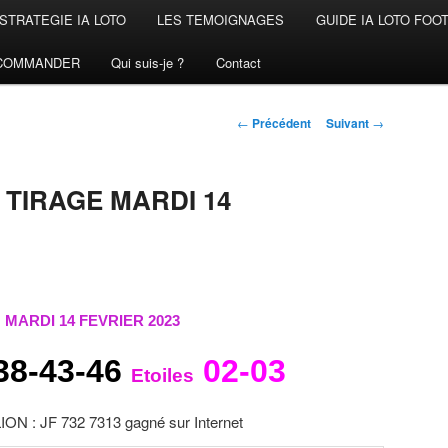
STRATEGIE IA LOTO
LES TEMOIGNAGES
GUIDE IA LOTO FOO
COMMANDER
Qui suis-je ?
Contact
Navigation
←
Précédent
Suivant
→
des
articles
 TIRAGE MARDI 14
MARDI 14 FEVRIER 2023
38-43-46
02-03
Etoiles
ON : JF 732 7313 gagné sur Internet