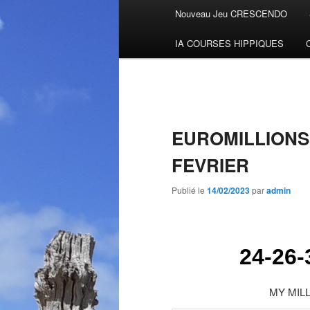
Menu
Nouveau Jeu CRESCENDO
Aller
principal
IA COURSES HIPPIQUES
au
contenu
principal
EUROMILLIONS
FEVRIER
Publié le
14/02/2023
par
admin
24-26-
MY MILLI