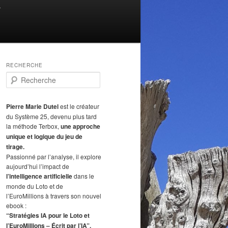
T
RECHERCHE
R
e
c
h
Pierre Marie Dutel
est le créateur
e
du Système 25, devenu plus tard
r
la méthode Terbox,
une approche
c
unique et logique du jeu de
h
tirage.
e
Passionné par l’analyse, il explore
aujourd’hui l’impact de
l’intelligence artificielle
dans le
monde du Loto et de
l’EuroMillions à travers son nouvel
ebook :
“Stratégies IA pour le Loto et
l’EuroMillions – Écrit par l’IA”.