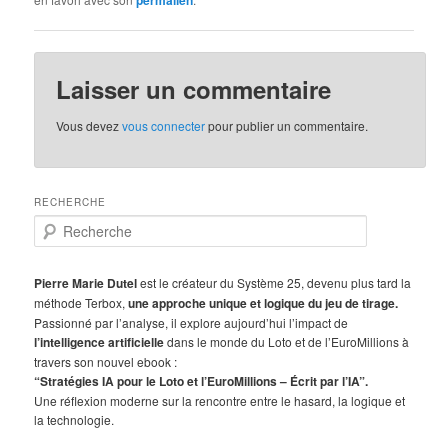
permalien
Laisser un commentaire
Vous devez
vous connecter
pour publier un commentaire.
RECHERCHE
R
e
c
h
Pierre Marie Dutel
est le créateur du Système 25, devenu plus tard la
e
méthode Terbox,
une approche unique et logique du jeu de tirage.
r
Passionné par l’analyse, il explore aujourd’hui l’impact de
c
l’intelligence artificielle
dans le monde du Loto et de l’EuroMillions à
h
travers son nouvel ebook :
e
“Stratégies IA pour le Loto et l’EuroMillions – Écrit par l’IA”.
Une réflexion moderne sur la rencontre entre le hasard, la logique et
la technologie.