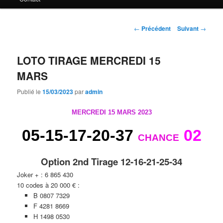
principal
Navigation
←
Précédent
Suivant
→
des
articles
LOTO TIRAGE MERCREDI 15
MARS
Publié le
15/03/2023
par
admin
MERCREDI 15 MARS 2023
05-15-17-20-37
02
CHANCE
Option 2nd Tirage 12-16-21-25-34
Joker + : 6 865 430
10 codes à 20 000 € :
B 0807 7329
F 4281 8669
H 1498 0530