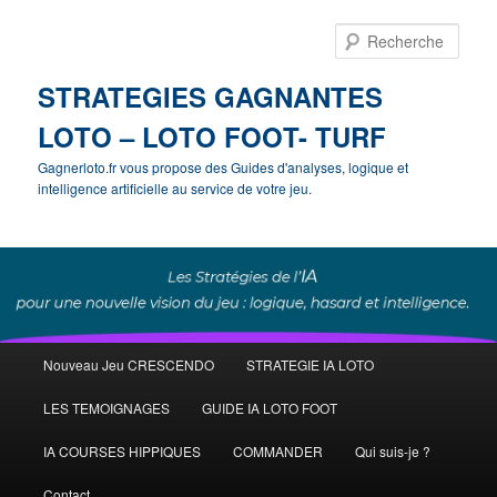
Rech
STRATEGIES GAGNANTES
LOTO – LOTO FOOT- TURF
Gagnerloto.fr vous propose des Guides d'analyses, logique et
intelligence artificielle au service de votre jeu.
Menu
Nouveau Jeu CRESCENDO
STRATEGIE IA LOTO
Aller
principal
LES TEMOIGNAGES
GUIDE IA LOTO FOOT
au
IA COURSES HIPPIQUES
COMMANDER
Qui suis-je ?
contenu
Contact