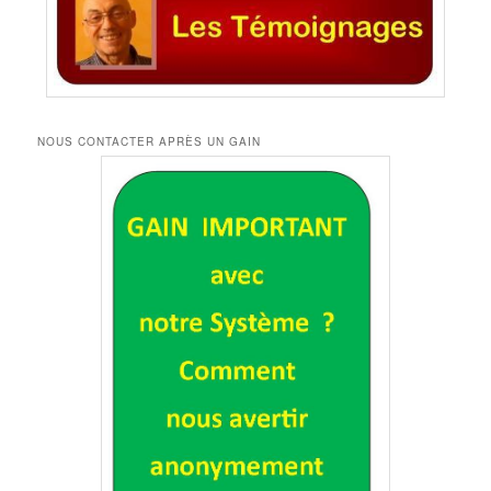
NOUS CONTACTER APRÈS UN GAIN