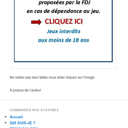
Ne restez pas seul faites vous aider cliquez sur l'image
À propos de l’auteur
COMMANDER NOS SYSTEMES
Accueil
QUI SUIS-JE ?