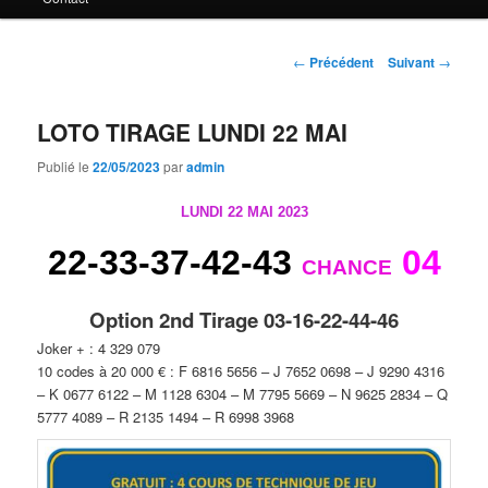
principal
Navigation
←
Précédent
Suivant
→
des
articles
LOTO TIRAGE LUNDI 22 MAI
Publié le
22/05/2023
par
admin
LUNDI 22 MAI 2023
22-33-37-42-43
04
CHANCE
Option 2nd Tirage 03-16-22-44-46
Joker + : 4 329 079
10 codes à 20 000 € :
F 6816 5656 –
J 7652 0698 –
J 9290 4316
–
K 0677 6122 –
M 1128 6304 –
M 7795 5669 –
N 9625 2834 –
Q
5777 4089 –
R 2135 1494 –
R 6998 3968