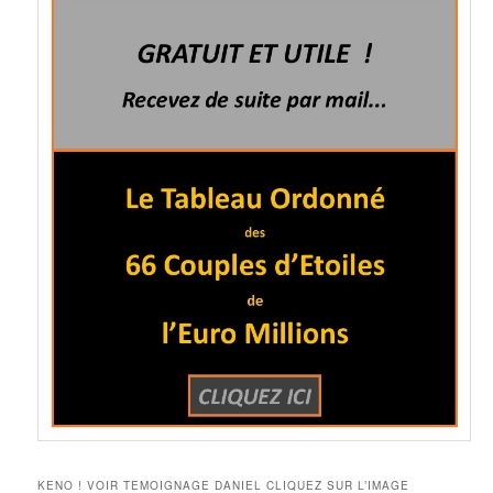
KENO ! VOIR TEMOIGNAGE DANIEL CLIQUEZ SUR L’IMAGE