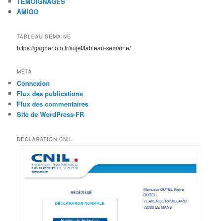
TEMOIGNAGES
AMIGO
TABLEAU SEMAINE
https://gagnerloto.fr/sujet/tableau-semaine/
MÉTA
Connexion
Flux des publications
Flux des commentaires
Site de WordPress-FR
DECLARATION CNIL