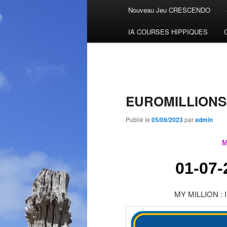
Menu
Nouveau Jeu CRESCENDO
Aller
principal
IA COURSES HIPPIQUES
au
contenu
principal
EUROMILLIONS
Publié le
05/09/2023
par
admin
M
01-07-
MY MILLION : IF