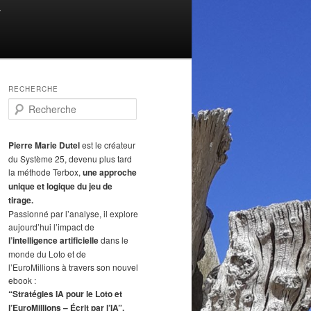
T
RECHERCHE
R
e
c
h
Pierre Marie Dutel
est le créateur
e
du Système 25, devenu plus tard
r
la méthode Terbox,
une approche
c
unique et logique du jeu de
h
tirage.
e
Passionné par l’analyse, il explore
aujourd’hui l’impact de
l’intelligence artificielle
dans le
monde du Loto et de
l’EuroMillions à travers son nouvel
ebook :
“Stratégies IA pour le Loto et
l’EuroMillions – Écrit par l’IA”.