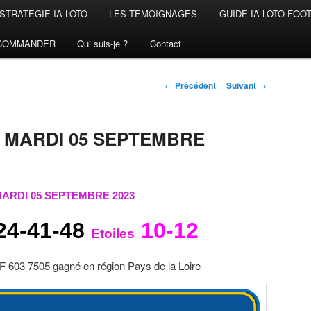
STRATEGIE IA LOTO
LES TEMOIGNAGES
GUIDE IA LOTO FOO
COMMANDER
Qui suis-je ?
Contact
Navigation
←
Précédent
Suivant
→
des
articles
 MARDI 05 SEPTEMBRE
ARDI 05 SEPTEMBRE 2023
24-41-48
10-12
Etoiles
 603 7505 gagné en région Pays de la Loire