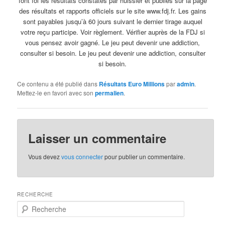
font foi les résultats constatés par huissier et publiés sur la page
des résultats et rapports officiels sur le site www.fdj.fr. Les gains
sont payables jusqu’à 60 jours suivant le dernier tirage auquel
votre reçu participe. Voir règlement. Vérifier auprès de la FDJ si
vous pensez avoir gagné. Le jeu peut devenir une addiction,
consulter si besoin. Le jeu peut devenir une addiction, consulter
si besoin.
Ce contenu a été publié dans
Résultats Euro Millions
par
admin
.
Mettez-le en favori avec son
permalien
.
Laisser un commentaire
Vous devez
vous connecter
pour publier un commentaire.
RECHERCHE
R
e
c