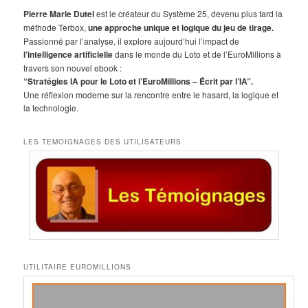
h
Pierre Marie Dutel
est le créateur du Système 25, devenu plus tard la
e
méthode Terbox,
une approche unique et logique du jeu de tirage.
r
Passionné par l’analyse, il explore aujourd’hui l’impact de
c
l’intelligence artificielle
dans le monde du Loto et de l’EuroMillions à
h
travers son nouvel ebook :
e
“Stratégies IA pour le Loto et l’EuroMillions – Écrit par l’IA”.
Une réflexion moderne sur la rencontre entre le hasard, la logique et
la technologie.
LES TEMOIGNAGES DES UTILISATEURS
UTILITAIRE EUROMILLIONS