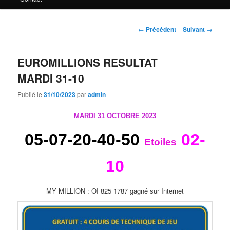
principal
Navigation
←
Précédent
Suivant
→
des
articles
EUROMILLIONS RESULTAT
MARDI 31-10
Publié le
31/10/2023
par
admin
MARDI 31 OCTOBRE 2023
05-07-20-40-50
02-
Etoiles
10
MY MILLION : OI 825 1787 gagné sur Internet