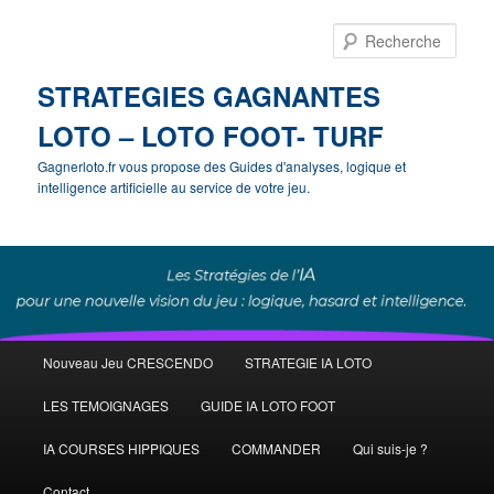
Rech
STRATEGIES GAGNANTES
LOTO – LOTO FOOT- TURF
Gagnerloto.fr vous propose des Guides d'analyses, logique et
intelligence artificielle au service de votre jeu.
Menu
Nouveau Jeu CRESCENDO
STRATEGIE IA LOTO
Aller
principal
LES TEMOIGNAGES
GUIDE IA LOTO FOOT
au
IA COURSES HIPPIQUES
COMMANDER
Qui suis-je ?
contenu
Contact