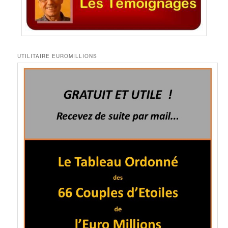
UTILITAIRE EUROMILLIONS