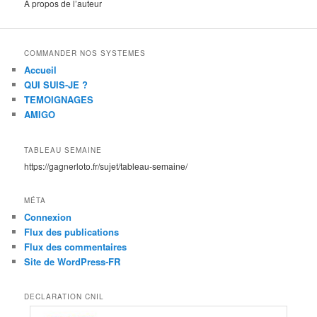
À propos de l’auteur
COMMANDER NOS SYSTEMES
Accueil
QUI SUIS-JE ?
TEMOIGNAGES
AMIGO
TABLEAU SEMAINE
https://gagnerloto.fr/sujet/tableau-semaine/
MÉTA
Connexion
Flux des publications
Flux des commentaires
Site de WordPress-FR
DECLARATION CNIL