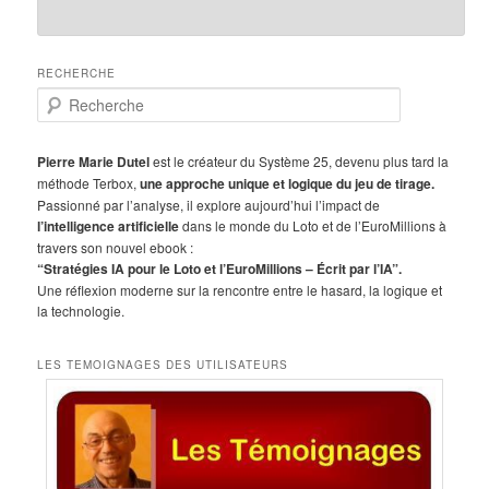
RECHERCHE
R
e
c
h
Pierre Marie Dutel
est le créateur du Système 25, devenu plus tard la
e
méthode Terbox,
une approche unique et logique du jeu de tirage.
r
Passionné par l’analyse, il explore aujourd’hui l’impact de
c
l’intelligence artificielle
dans le monde du Loto et de l’EuroMillions à
h
travers son nouvel ebook :
e
“Stratégies IA pour le Loto et l’EuroMillions – Écrit par l’IA”.
Une réflexion moderne sur la rencontre entre le hasard, la logique et
la technologie.
LES TEMOIGNAGES DES UTILISATEURS