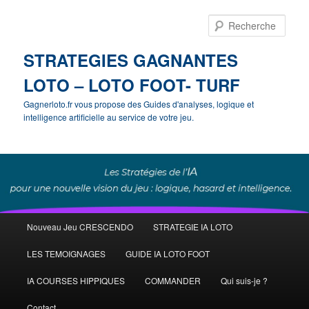
Rech
STRATEGIES GAGNANTES
LOTO – LOTO FOOT- TURF
Gagnerloto.fr vous propose des Guides d'analyses, logique et
intelligence artificielle au service de votre jeu.
Menu
Nouveau Jeu CRESCENDO
STRATEGIE IA LOTO
Aller
principal
LES TEMOIGNAGES
GUIDE IA LOTO FOOT
au
IA COURSES HIPPIQUES
COMMANDER
Qui suis-je ?
contenu
Contact