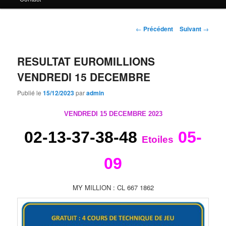
principal
Navigation
←
Précédent
Suivant
→
des
articles
RESULTAT EUROMILLIONS
VENDREDI 15 DECEMBRE
Publié le
15/12/2023
par
admin
VENDREDI 15 DECEMBRE 2023
02-13-37-38-48
05-
Etoiles
09
MY MILLION : CL 667 1862