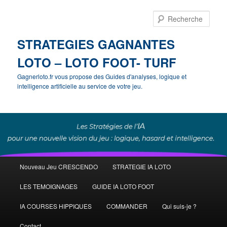
Rech
STRATEGIES GAGNANTES
LOTO – LOTO FOOT- TURF
Gagnerloto.fr vous propose des Guides d'analyses, logique et
intelligence artificielle au service de votre jeu.
Menu
Nouveau Jeu CRESCENDO
STRATEGIE IA LOTO
Aller
principal
LES TEMOIGNAGES
GUIDE IA LOTO FOOT
au
IA COURSES HIPPIQUES
COMMANDER
Qui suis-je ?
contenu
Contact