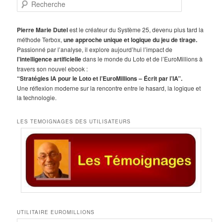
R
e
c
h
Pierre Marie Dutel
est le créateur du Système 25, devenu plus tard la
e
méthode Terbox,
une approche unique et logique du jeu de tirage.
r
Passionné par l’analyse, il explore aujourd’hui l’impact de
c
l’intelligence artificielle
dans le monde du Loto et de l’EuroMillions à
h
travers son nouvel ebook :
e
“Stratégies IA pour le Loto et l’EuroMillions – Écrit par l’IA”.
Une réflexion moderne sur la rencontre entre le hasard, la logique et
la technologie.
LES TEMOIGNAGES DES UTILISATEURS
UTILITAIRE EUROMILLIONS