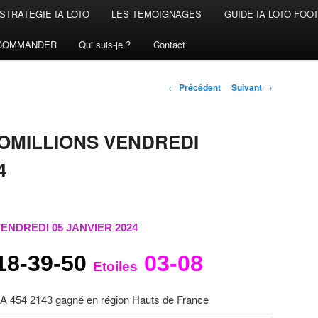
STRATEGIE IA LOTO
LES TEMOIGNAGES
GUIDE IA LOTO FOO
COMMANDER
Qui suis-je ?
Contact
Navigation
←
Précédent
Suivant
→
des
articles
OMILLIONS VENDREDI
4
ENDREDI 05 JANVIER 2024
18-39-50
03-08
Etoiles
 454 2143 gagné en région Hauts de France