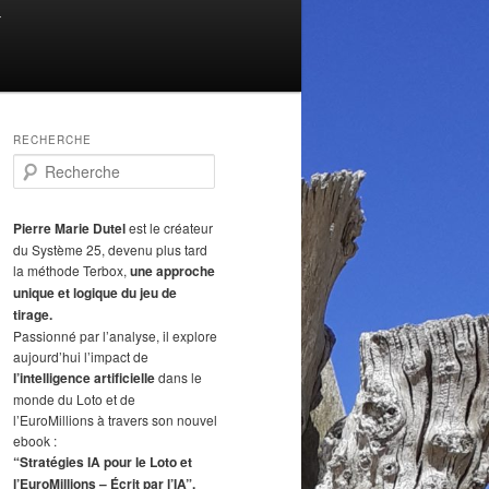
T
RECHERCHE
R
e
c
h
Pierre Marie Dutel
est le créateur
e
du Système 25, devenu plus tard
r
la méthode Terbox,
une approche
c
unique et logique du jeu de
h
tirage.
e
Passionné par l’analyse, il explore
aujourd’hui l’impact de
l’intelligence artificielle
dans le
monde du Loto et de
l’EuroMillions à travers son nouvel
ebook :
“Stratégies IA pour le Loto et
l’EuroMillions – Écrit par l’IA”.