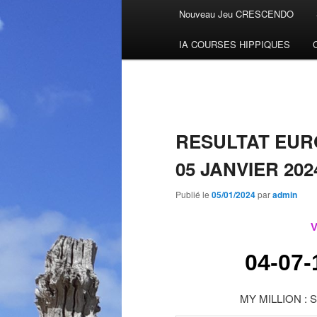
Menu
Nouveau Jeu CRESCENDO
Aller
principal
IA COURSES HIPPIQUES
au
contenu
principal
RESULTAT EUR
05 JANVIER 202
Publié le
05/01/2024
par
admin
V
04-07-
MY MILLION : SA