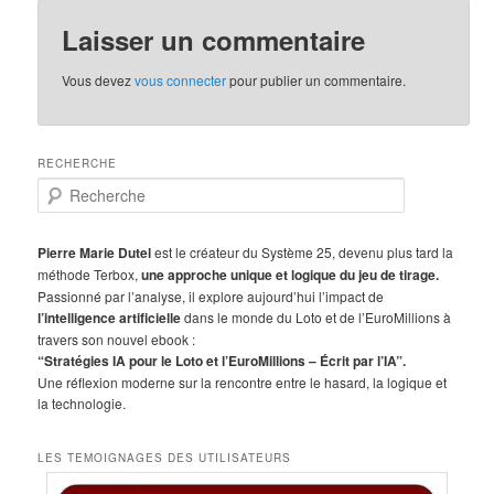
Laisser un commentaire
Vous devez
vous connecter
pour publier un commentaire.
RECHERCHE
R
e
c
h
Pierre Marie Dutel
est le créateur du Système 25, devenu plus tard la
e
méthode Terbox,
une approche unique et logique du jeu de tirage.
r
Passionné par l’analyse, il explore aujourd’hui l’impact de
c
l’intelligence artificielle
dans le monde du Loto et de l’EuroMillions à
h
travers son nouvel ebook :
e
“Stratégies IA pour le Loto et l’EuroMillions – Écrit par l’IA”.
Une réflexion moderne sur la rencontre entre le hasard, la logique et
la technologie.
LES TEMOIGNAGES DES UTILISATEURS