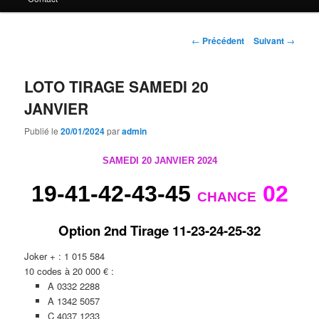
principal
Navigation
←
Précédent
Suivant
→
des
articles
LOTO TIRAGE SAMEDI 20
JANVIER
Publié le
20/01/2024
par
admin
SAMEDI 20 JANVIER 2024
19-41-42-43-45
02
CHANCE
Option 2nd Tirage 11-23-24-25-32
Joker + : 1 015 584
10 codes à 20 000 € :
A 0332 2288
A 1342 5057
C 4037 1233