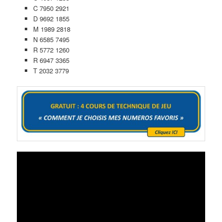
C 7950 2921
D 9692 1855
M 1989 2818
N 6585 7495
R 5772 1260
R 6947 3365
T 2032 3779