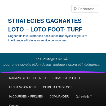
Rech
STRATEGIES GAGNANTES
LOTO – LOTO FOOT- TURF
Gagnerloto.fr vous propose des Guides d'analyses, logique et
intelligence artificielle au service de votre jeu.
Menu
Nouveau Jeu CRESCENDO
STRATEGIE IA LOTO
Aller
principal
LES TEMOIGNAGES
GUIDE IA LOTO FOOT
au
IA COURSES HIPPIQUES
COMMANDER
Qui suis-je ?
contenu
Contact