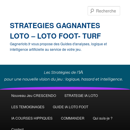
Rech
STRATEGIES GAGNANTES
LOTO – LOTO FOOT- TURF
Gagnerloto.fr vous propose des Guides d'analyses, logique et
intelligence artificielle au service de votre jeu.
Menu
Nouveau Jeu CRESCENDO
STRATEGIE IA LOTO
Aller
principal
LES TEMOIGNAGES
GUIDE IA LOTO FOOT
au
IA COURSES HIPPIQUES
COMMANDER
Qui suis-je ?
contenu
Contact