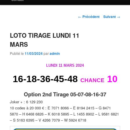
principal
Navigation
←
Précédent
Suivant
→
des
articles
LOTO TIRAGE LUNDI 11
MARS
Publié le
11/03/2024
par
admin
LUNDI 11 MARS 2024
16-18-36-45-48
10
CHANCE
Option 2nd Tirage 05-07-08-16-37
Joker + : 6 129 230
10 codes à 20 000 € :
E 7071 8066 –
E 8194 2415 –
G 8471
5870 –
H 6468 6826 –
K 6018 5895 –
L 1455 8902 –
L 9581 6821
–
S 5163 6395 –
V 4266 7079 –
W 5924 6718