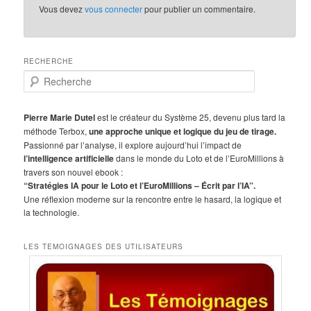
Vous devez
vous connecter
pour publier un commentaire.
RECHERCHE
R
e
c
h
Pierre Marie Dutel
est le créateur du Système 25, devenu plus tard la
e
méthode Terbox,
une approche unique et logique du jeu de tirage.
r
Passionné par l’analyse, il explore aujourd’hui l’impact de
c
l’intelligence artificielle
dans le monde du Loto et de l’EuroMillions à
h
travers son nouvel ebook :
e
“Stratégies IA pour le Loto et l’EuroMillions – Écrit par l’IA”.
Une réflexion moderne sur la rencontre entre le hasard, la logique et
la technologie.
LES TEMOIGNAGES DES UTILISATEURS