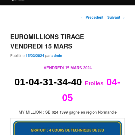
principal
Navigation
←
Précédent
Suivant
→
des
articles
EUROMILLIONS TIRAGE
VENDREDI 15 MARS
Publié le
15/03/2024
par
admin
VENDREDI 15 MARS 2024
01-04-31-34-40
04-
Etoiles
05
MY MILLION : SB 624 1399 gagné en région Normandie