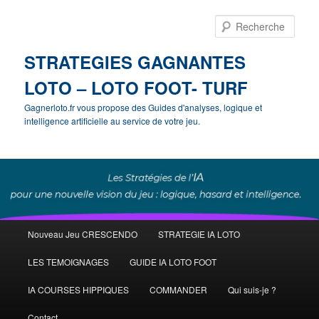
Rech
STRATEGIES GAGNANTES
LOTO – LOTO FOOT- TURF
Gagnerloto.fr vous propose des Guides d'analyses, logique et
intelligence artificielle au service de votre jeu.
Menu
Nouveau Jeu CRESCENDO
STRATEGIE IA LOTO
Aller
principal
LES TEMOIGNAGES
GUIDE IA LOTO FOOT
au
IA COURSES HIPPIQUES
COMMANDER
Qui suis-je ?
contenu
Contact