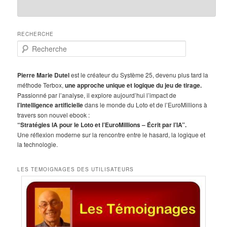
RECHERCHE
R
e
c
h
Pierre Marie Dutel
est le créateur du Système 25, devenu plus tard la
e
méthode Terbox,
une approche unique et logique du jeu de tirage.
r
Passionné par l’analyse, il explore aujourd’hui l’impact de
c
l’intelligence artificielle
dans le monde du Loto et de l’EuroMillions à
h
travers son nouvel ebook :
e
“Stratégies IA pour le Loto et l’EuroMillions – Écrit par l’IA”.
Une réflexion moderne sur la rencontre entre le hasard, la logique et
la technologie.
LES TEMOIGNAGES DES UTILISATEURS