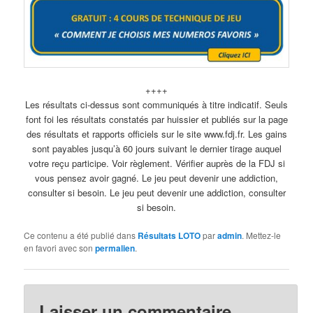
++++
Les résultats ci-dessus sont communiqués à titre indicatif. Seuls
font foi les résultats constatés par huissier et publiés sur la page
des résultats et rapports officiels sur le site www.fdj.fr. Les gains
sont payables jusqu’à 60 jours suivant le dernier tirage auquel
votre reçu participe. Voir règlement. Vérifier auprès de la FDJ si
vous pensez avoir gagné. Le jeu peut devenir une addiction,
consulter si besoin. Le jeu peut devenir une addiction, consulter
si besoin.
Ce contenu a été publié dans
Résultats LOTO
par
admin
. Mettez-le
en favori avec son
permalien
.
Laisser un commentaire