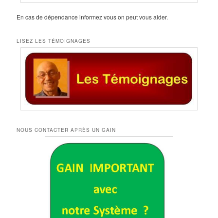
En cas de dépendance informez vous on peut vous aider.
LISEZ LES TÉMOIGNAGES
NOUS CONTACTER APRÈS UN GAIN