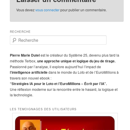
Vous devez
vous connecter
pour publier un commentaire.
RECHERCHE
R
e
c
h
Pierre Marie Dutel
est le créateur du Système 25, devenu plus tard la
e
méthode Terbox,
une approche unique et logique du jeu de tirage.
r
Passionné par l’analyse, il explore aujourd’hui l’impact de
c
l’intelligence artificielle
dans le monde du Loto et de l’EuroMillions à
h
travers son nouvel ebook :
e
“Stratégies IA pour le Loto et l’EuroMillions – Écrit par l’IA”.
Une réflexion moderne sur la rencontre entre le hasard, la logique et
la technologie.
LES TEMOIGNAGES DES UTILISATEURS