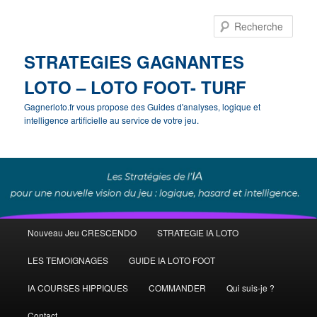
Rech
STRATEGIES GAGNANTES
LOTO – LOTO FOOT- TURF
Gagnerloto.fr vous propose des Guides d'analyses, logique et
intelligence artificielle au service de votre jeu.
Menu
Nouveau Jeu CRESCENDO
STRATEGIE IA LOTO
Aller
principal
LES TEMOIGNAGES
GUIDE IA LOTO FOOT
au
IA COURSES HIPPIQUES
COMMANDER
Qui suis-je ?
contenu
Contact