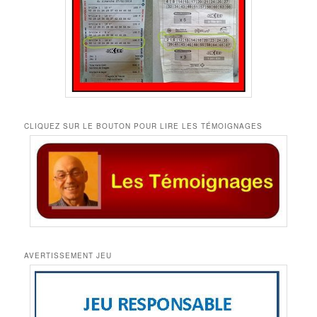
CLIQUEZ SUR LE BOUTON POUR LIRE LES TÉMOIGNAGES
AVERTISSEMENT JEU