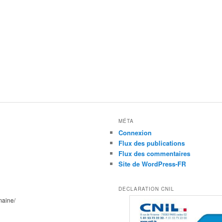
MÉTA
Connexion
Flux des publications
Flux des commentaires
Site de WordPress-FR
DECLARATION CNIL
maine/