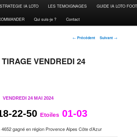
STRATEGIE IA LOTO
LES TEMOIGNAGES
GUIDE IA LOTO FOO
COMMANDER
Qui suis-je ?
Contact
Navigation
←
Précédent
Suivant
→
des
articles
 TIRAGE VENDREDI 24
VENDREDI 24 MAI 2024
18-22-50
01-03
Etoiles
4652 gagné en région Provence Alpes Côte d’Azur