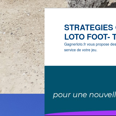
STRATEGIES
LOTO FOOT- 
Gagnerloto.fr vous propose des G
service de votre jeu.