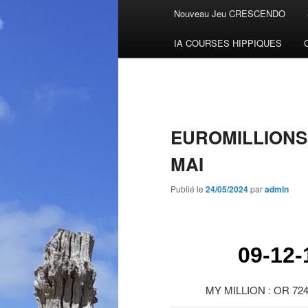
Menu
Nouveau Jeu CRESCENDO
Aller
principal
IA COURSES HIPPIQUES
au
contenu
principal
EUROMILLIONS
MAI
Publié le
24/05/2024
par
admin
09-12-
MY MILLION : OR 724 