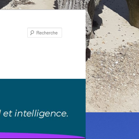
Recherche