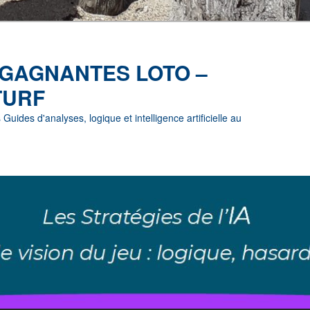
 GAGNANTES LOTO –
TURF
uides d'analyses, logique et intelligence artificielle au