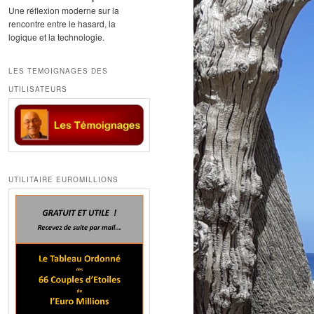
Une réflexion moderne sur la
rencontre entre le hasard, la
logique et la technologie.
LES TEMOIGNAGES DES
UTILISATEURS
UTILITAIRE EUROMILLIONS