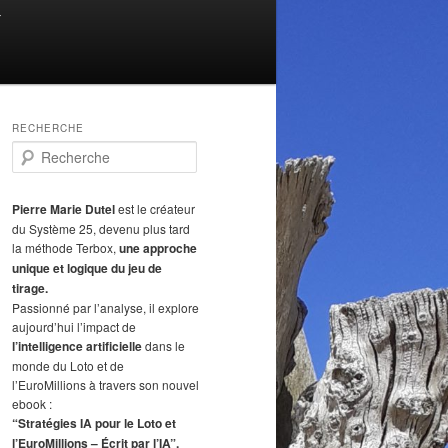
T
RECHERCHE
R
e
c
h
Pierre Marie Dutel
est le créateur
e
du Système 25, devenu plus tard
r
la méthode Terbox,
une approche
c
unique et logique du jeu de
h
tirage.
e
Passionné par l’analyse, il explore
aujourd’hui l’impact de
l’intelligence artificielle
dans le
monde du Loto et de
l’EuroMillions à travers son nouvel
ebook :
“Stratégies IA pour le Loto et
l’EuroMillions – Écrit par l’IA”.