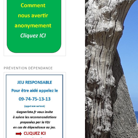
PRÉVENTION DÉPENDANCE