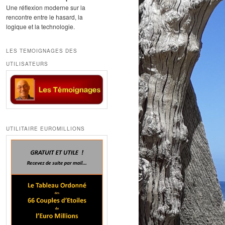
Une réflexion moderne sur la
rencontre entre le hasard, la
logique et la technologie.
LES TEMOIGNAGES DES
UTILISATEURS
UTILITAIRE EUROMILLIONS