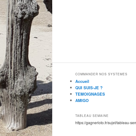
COMMANDER NOS SYSTEMES
Accueil
QUI SUIS-JE ?
TEMOIGNAGES
AMIGO
TABLEAU SEMAINE
https://gagnerloto.fr/sujet/tableau-se