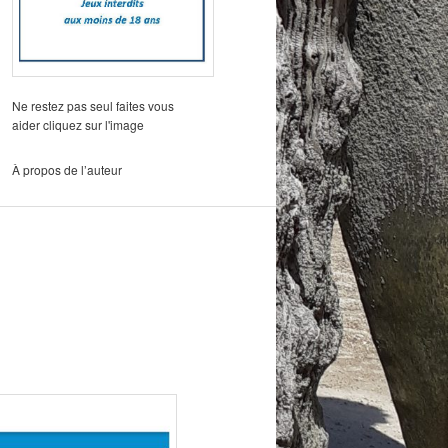
Ne restez pas seul faites vous
aider cliquez sur l'image
À propos de l’auteur