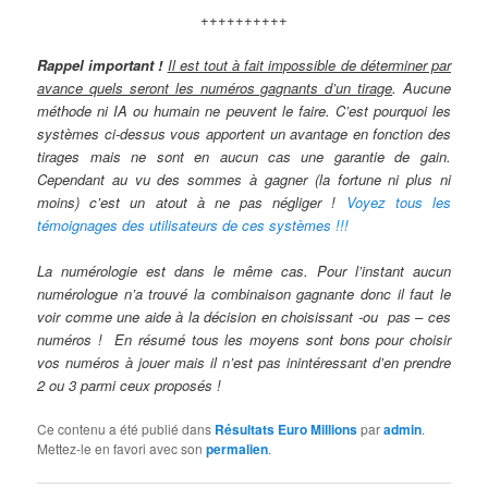
++++++++++
Rappel important !
Il est tout à fait impossible de déterminer par
avance quels seront les numéros gagnants d’un tirage
. Aucune
méthode ni IA ou humain ne peuvent le faire. C’est pourquoi les
systèmes ci-dessus vous apportent un avantage en fonction des
tirages mais ne sont en aucun cas une garantie de gain.
Cependant au vu des sommes à gagner (la fortune ni plus ni
moins) c’est un atout à ne pas négliger !
Voyez tous les
témoignages des utilisateurs de ces systèmes !!!
La numérologie est dans le même cas. Pour l’instant aucun
numérologue n’a trouvé la combinaison gagnante donc il faut le
voir comme une aide à la décision en choisissant -ou pas – ces
numéros ! En résumé tous les moyens sont bons pour choisir
vos numéros à jouer mais il n’est pas inintéressant d’en prendre
2 ou 3 parmi ceux proposés !
Ce contenu a été publié dans
Résultats Euro Millions
par
admin
.
Mettez-le en favori avec son
permalien
.