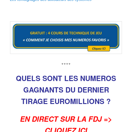
++++
QUELS SONT LES NUMEROS
GAGNANTS DU DERNIER
TIRAGE EUROMILLIONS ?
EN DIRECT SUR LA FDJ =>
CLIQUEZ ICI