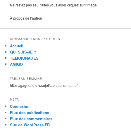
Ne restez pas seul faites vous aider cliquez sur l'image
À propos de l’auteur
COMMANDER NOS SYSTEMES
Accueil
QUI SUIS-JE ?
TEMOIGNAGES
AMIGO
TABLEAU SEMAINE
https://gagnerloto.fr/sujet/tableau-semaine/
MÉTA
Connexion
Flux des publications
Flux des commentaires
Site de WordPress-FR