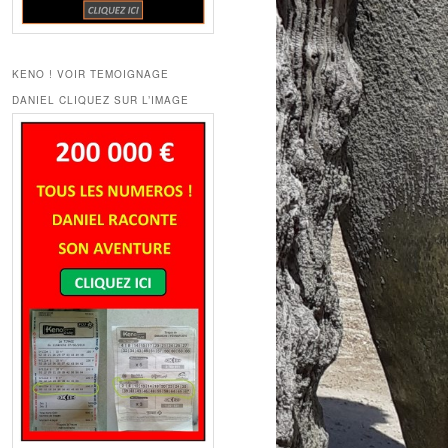
KENO ! VOIR TEMOIGNAGE
DANIEL CLIQUEZ SUR L’IMAGE