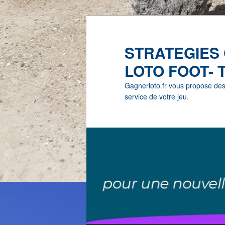
STRATEGIES
LOTO FOOT- 
Gagnerloto.fr vous propose des G
service de votre jeu.