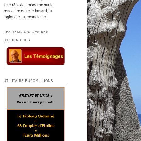
Une réflexion moderne sur la
rencontre entre le hasard, la
logique et la technologie.
LES TEMOIGNAGES DES
UTILISATEURS
UTILITAIRE EUROMILLIONS