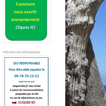
PRÉVENTION DÉPENDANCE