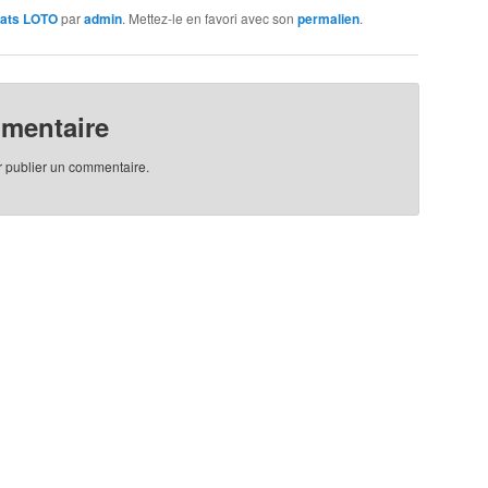
tats LOTO
par
admin
. Mettez-le en favori avec son
permalien
.
mmentaire
 publier un commentaire.