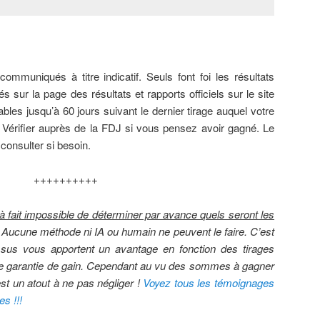
ommuniqués à titre indicatif. Seuls font foi les résultats
és sur la page des résultats et rapports officiels sur le site
bles jusqu’à 60 jours suivant le dernier tirage auquel votre
. Vérifier auprès de la FDJ si vous pensez avoir gagné. Le
 consulter si besoin.
++++++++++
t à fait impossible de déterminer par avance quels seront les
Aucune méthode ni IA ou humain ne peuvent le faire. C’est
sus vous apportent un avantage en fonction des tirages
e garantie de gain. Cependant au vu des sommes à gagner
’est un atout à ne pas négliger !
Voyez tous les témoignages
s !!!