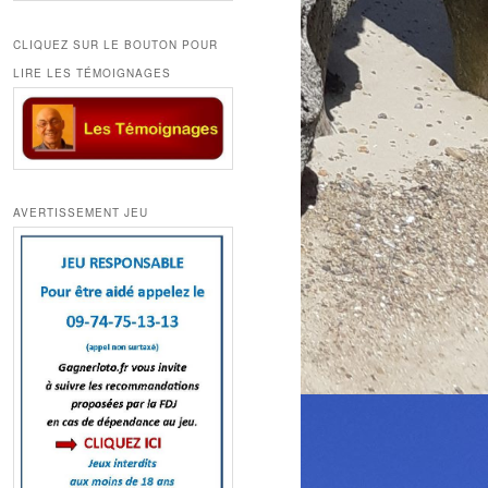
CLIQUEZ SUR LE BOUTON POUR
LIRE LES TÉMOIGNAGES
AVERTISSEMENT JEU