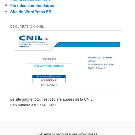
Flux des commentaires
Site de WordPress-FR
DECLARATION CNIL
Le site gagnerloto.fr est déclaré auprès de la CNIL
Son numéro est 1774339v0
Fièrement propulsé par WordPress