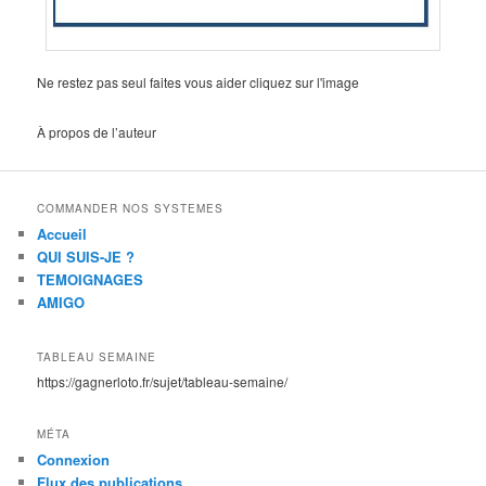
Ne restez pas seul faites vous aider cliquez sur l'image
À propos de l’auteur
COMMANDER NOS SYSTEMES
Accueil
QUI SUIS-JE ?
TEMOIGNAGES
AMIGO
TABLEAU SEMAINE
https://gagnerloto.fr/sujet/tableau-semaine/
MÉTA
Connexion
Flux des publications