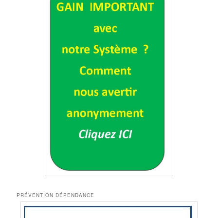
PRÉVENTION DÉPENDANCE