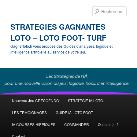
Rech
STRATEGIES GAGNANTES
LOTO – LOTO FOOT- TURF
Gagnerloto.fr vous propose des Guides d'analyses, logique et
intelligence artificielle au service de votre jeu.
Menu
Nouveau Jeu CRESCENDO
STRATEGIE IA LOTO
Aller
principal
LES TEMOIGNAGES
GUIDE IA LOTO FOOT
au
IA COURSES HIPPIQUES
COMMANDER
Qui suis-je ?
contenu
Contact