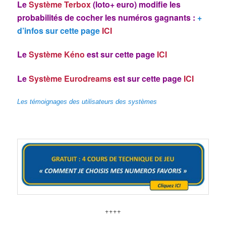
Le
Système Terbox
(loto+ euro) modifie les
probabilités de cocher les numéros gagnants :
+
d’infos sur cette page
ICI
Le
Système Kéno
est sur cette page
ICI
Le
Système Eurodreams
est sur cette page
ICI
Les témoignages des utilisateurs des systèmes
++++