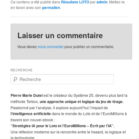
Ce contenu a été publié dans
Résultats LOTO
par
admin
. Mettez-le
en favori avec son
permalien
.
Laisser un commentaire
Vous devez
vous connecter
pour publier un commentaire.
RECHERCHE
R
e
c
h
Pierre Marie Dutel
est le créateur du Système 25, devenu plus tard la
e
méthode Terbox,
une approche unique et logique du jeu de tirage.
r
Passionné par l’analyse, il explore aujourd’hui l’impact de
c
l’intelligence artificielle
dans le monde du Loto et de l’EuroMillions à
h
travers son nouvel ebook :
e
“Stratégies IA pour le Loto et l’EuroMillions – Écrit par l’IA”.
Une réflexion moderne sur la rencontre entre le hasard, la logique et
la technologie.