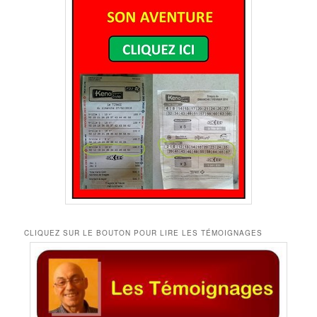
CLIQUEZ SUR LE BOUTON POUR LIRE LES TÉMOIGNAGES