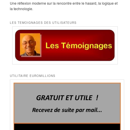
Une réflexion moderne sur la rencontre entre le hasard, la logique et
la technologie.
LES TEMOIGNAGES DES UTILISATEURS
UTILITAIRE EUROMILLIONS