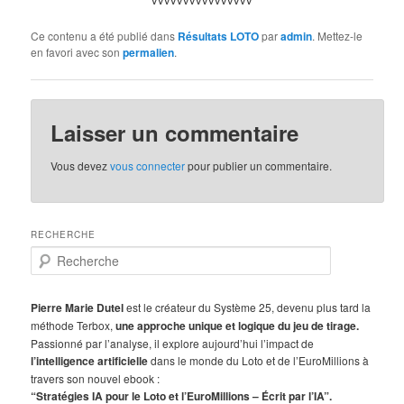
Ce contenu a été publié dans
Résultats LOTO
par
admin
. Mettez-le
en favori avec son
permalien
.
Laisser un commentaire
Vous devez
vous connecter
pour publier un commentaire.
RECHERCHE
R
e
c
h
Pierre Marie Dutel
est le créateur du Système 25, devenu plus tard la
e
méthode Terbox,
une approche unique et logique du jeu de tirage.
r
Passionné par l’analyse, il explore aujourd’hui l’impact de
c
l’intelligence artificielle
dans le monde du Loto et de l’EuroMillions à
h
travers son nouvel ebook :
e
“Stratégies IA pour le Loto et l’EuroMillions – Écrit par l’IA”.