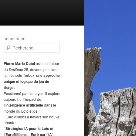
T
RECHERCHE
R
e
c
h
Pierre Marie Dutel
est le créateur
e
du Système 25, devenu plus tard
r
la méthode Terbox,
une approche
c
unique et logique du jeu de
h
tirage.
e
Passionné par l’analyse, il explore
aujourd’hui l’impact de
l’intelligence artificielle
dans le
monde du Loto et de
l’EuroMillions à travers son nouvel
ebook :
“Stratégies IA pour le Loto et
l’EuroMillions – Écrit par l’IA”.