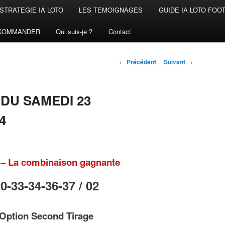
STRATEGIE IA LOTO
LES TEMOIGNAGES
GUIDE IA LOTO FOO
COMMANDER
Qui suis-je ?
Contact
Navigation
←
Précédent
Suivant
→
des
articles
 DU SAMEDI 23
4
– La combinaison gagnante
0-33-34-36-37 / 02
Option Second Tirage