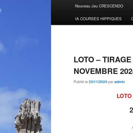
Menu
Nouveau Jeu CRESCENDO
Aller
principal
IA COURSES HIPPIQUES
au
contenu
principal
LOTO – TIRAGE
NOVEMBRE 202
Publié le
23/11/2024
par
admin
LOTO 
2