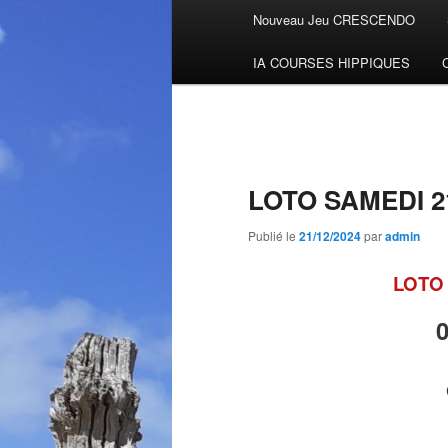
Menu
Nouveau Jeu CRESCENDO
Aller
principal
IA COURSES HIPPIQUES
au
contenu
principal
LOTO SAMEDI 
Publié le
21/12/2024
par
admin
LOTO 
0