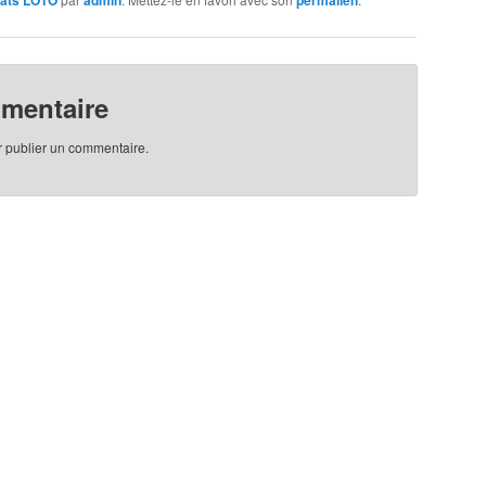
tats LOTO
admin
permalien
mmentaire
 publier un commentaire.