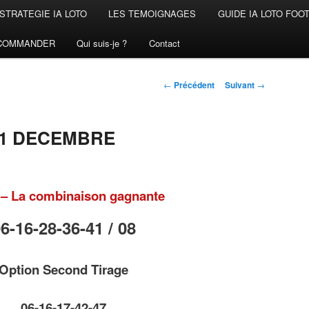
STRATEGIE IA LOTO
LES TEMOIGNAGES
GUIDE IA LOTO FOO
COMMANDER
Qui suis-je ?
Contact
Navigation
←
Précédent
Suivant
→
des
articles
21 DECEMBRE
– La combinaison gagnante
6-16-28-36-41 /
08
Option Second Tirage
06-16-17-42-47