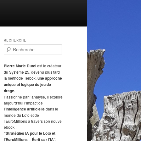
T
RECHERCHE
R
e
c
h
Pierre Marie Dutel
est le créateur
e
du Système 25, devenu plus tard
r
la méthode Terbox,
une approche
c
unique et logique du jeu de
h
tirage.
e
Passionné par l’analyse, il explore
aujourd’hui l’impact de
l’intelligence artificielle
dans le
monde du Loto et de
l’EuroMillions à travers son nouvel
ebook :
“Stratégies IA pour le Loto et
l’EuroMillions – Écrit par l’IA”.