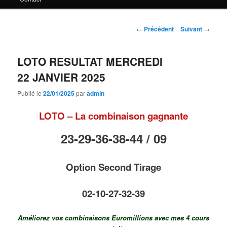
principal
Navigation
←
Précédent
Suivant
→
des
articles
LOTO RESULTAT MERCREDI
22 JANVIER 2025
Publié le
22/01/2025
par
admin
LOTO – La combinaison gagnante
23-29-36-38-44 /
09
Option Second Tirage
02-10-27-32-39
Améliorez vos combinaisons Euromillions avec mes 4 cours