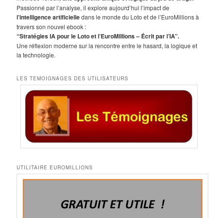
r
Passionné par l’analyse, il explore aujourd’hui l’impact de
c
l’intelligence artificielle
dans le monde du Loto et de l’EuroMillions à
h
travers son nouvel ebook :
e
“Stratégies IA pour le Loto et l’EuroMillions – Écrit par l’IA”.
Une réflexion moderne sur la rencontre entre le hasard, la logique et
la technologie.
LES TEMOIGNAGES DES UTILISATEURS
UTILITAIRE EUROMILLIONS