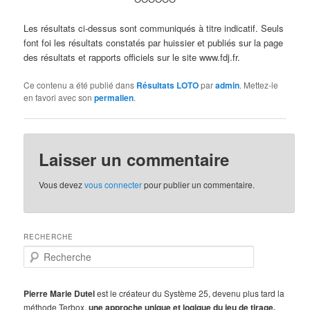
Les résultats ci-dessus sont communiqués à titre indicatif. Seuls
font foi les résultats constatés par huissier et publiés sur la page
des résultats et rapports officiels sur le site www.fdj.fr.
Ce contenu a été publié dans
Résultats LOTO
par
admin
. Mettez-le
en favori avec son
permalien
.
Laisser un commentaire
Vous devez
vous connecter
pour publier un commentaire.
RECHERCHE
R
e
c
h
Pierre Marie Dutel
est le créateur du Système 25, devenu plus tard la
e
méthode Terbox,
une approche unique et logique du jeu de tirage.