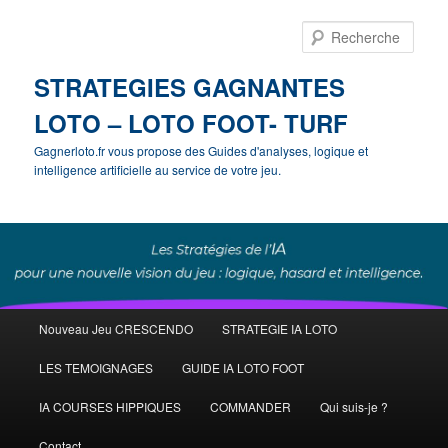
Rech
STRATEGIES GAGNANTES
LOTO – LOTO FOOT- TURF
Gagnerloto.fr vous propose des Guides d'analyses, logique et
intelligence artificielle au service de votre jeu.
Menu
Nouveau Jeu CRESCENDO
STRATEGIE IA LOTO
Aller
principal
LES TEMOIGNAGES
GUIDE IA LOTO FOOT
au
IA COURSES HIPPIQUES
COMMANDER
Qui suis-je ?
contenu
Contact