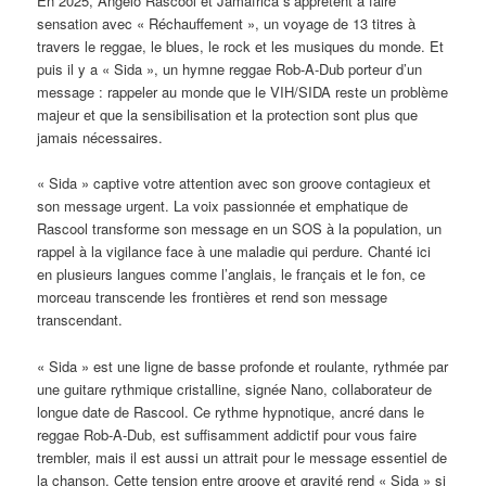
En 2025, Angelo Rascool et Jamafrica s’apprêtent à faire
sensation avec « Réchauffement », un voyage de 13 titres à
travers le reggae, le blues, le rock et les musiques du monde. Et
puis il y a « Sida », un hymne reggae Rob-A-Dub porteur d’un
message : rappeler au monde que le VIH/SIDA reste un problème
majeur et que la sensibilisation et la protection sont plus que
jamais nécessaires.
« Sida » captive votre attention avec son groove contagieux et
son message urgent. La voix passionnée et emphatique de
Rascool transforme son message en un SOS à la population, un
rappel à la vigilance face à une maladie qui perdure. Chanté ici
en plusieurs langues comme l’anglais, le français et le fon, ce
morceau transcende les frontières et rend son message
transcendant.
« Sida » est une ligne de basse profonde et roulante, rythmée par
une guitare rythmique cristalline, signée Nano, collaborateur de
longue date de Rascool. Ce rythme hypnotique, ancré dans le
reggae Rob-A-Dub, est suffisamment addictif pour vous faire
trembler, mais il est aussi un attrait pour le message essentiel de
la chanson. Cette tension entre groove et gravité rend « Sida » si