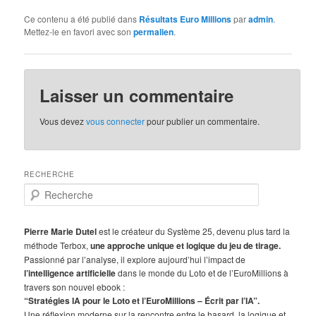
Ce contenu a été publié dans
Résultats Euro Millions
par
admin
.
Mettez-le en favori avec son
permalien
.
Laisser un commentaire
Vous devez
vous connecter
pour publier un commentaire.
RECHERCHE
R
e
c
h
Pierre Marie Dutel
est le créateur du Système 25, devenu plus tard la
e
méthode Terbox,
une approche unique et logique du jeu de tirage.
r
Passionné par l’analyse, il explore aujourd’hui l’impact de
c
l’intelligence artificielle
dans le monde du Loto et de l’EuroMillions à
h
travers son nouvel ebook :
e
“Stratégies IA pour le Loto et l’EuroMillions – Écrit par l’IA”.
Une réflexion moderne sur la rencontre entre le hasard, la logique et