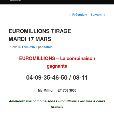
principal
Navigation
←
Précédent
Suivant
→
des
articles
EUROMILLIONS TIRAGE
MARDI 17 MARS
Publié le
17/03/2025
par
admin
EUROMILLIONS – La combinaison
gagnante
04-09-35-46-50 / 08-11
My Million : ET 758 3936
Améliorez vos combinaisons Euromillions avec mes 4 cours
gratuits