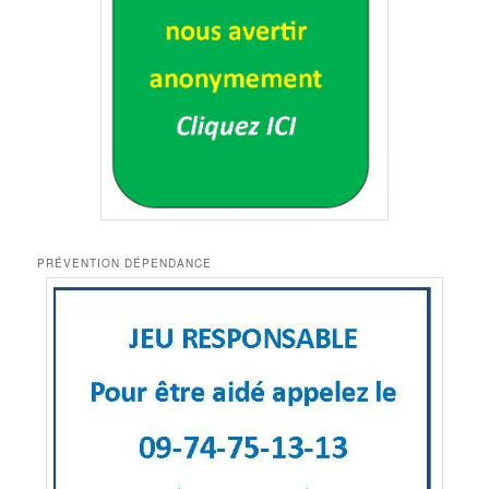
PRÉVENTION DÉPENDANCE