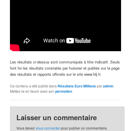
Les résultats ci-dessus sont communiqués à titre indicatif. Seuls
font foi les résultats constatés par huissier et publiés sur la page
des résultats et rapports officiels sur le site www.fdj.fr.
Ce contenu a été publié dans
Résultats Euro Millions
par
admin
.
Mettez-le en favori avec son
permalien
.
Laisser un commentaire
Vous devez
vous connecter
pour publier un commentaire.