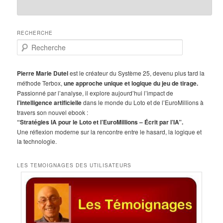
RECHERCHE
R
e
c
h
Pierre Marie Dutel
est le créateur du Système 25, devenu plus tard la
e
méthode Terbox,
une approche unique et logique du jeu de tirage.
r
Passionné par l’analyse, il explore aujourd’hui l’impact de
c
l’intelligence artificielle
dans le monde du Loto et de l’EuroMillions à
h
travers son nouvel ebook :
e
“Stratégies IA pour le Loto et l’EuroMillions – Écrit par l’IA”.
Une réflexion moderne sur la rencontre entre le hasard, la logique et
la technologie.
LES TEMOIGNAGES DES UTILISATEURS