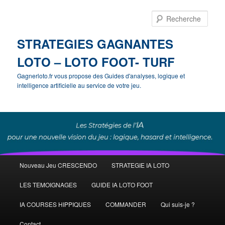
Rech
STRATEGIES GAGNANTES
LOTO – LOTO FOOT- TURF
Gagnerloto.fr vous propose des Guides d'analyses, logique et
intelligence artificielle au service de votre jeu.
Menu
Nouveau Jeu CRESCENDO
STRATEGIE IA LOTO
Aller
principal
LES TEMOIGNAGES
GUIDE IA LOTO FOOT
au
IA COURSES HIPPIQUES
COMMANDER
Qui suis-je ?
contenu
Contact