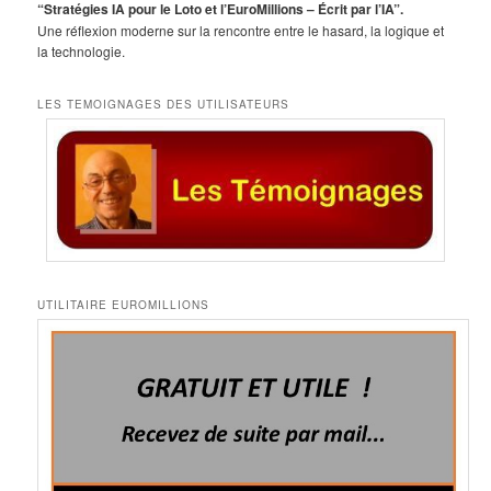
e
“Stratégies IA pour le Loto et l’EuroMillions – Écrit par l’IA”.
Une réflexion moderne sur la rencontre entre le hasard, la logique et
la technologie.
LES TEMOIGNAGES DES UTILISATEURS
UTILITAIRE EUROMILLIONS