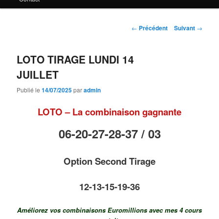
principal
Navigation
←
Précédent
Suivant
→
des
articles
LOTO TIRAGE LUNDI 14
JUILLET
Publié le
14/07/2025
par
admin
LOTO – La combinaison gagnante
06-20-27-28-37 /
03
Option Second Tirage
12-13-15-19-36
Améliorez vos combinaisons Euromillions avec mes 4 cours