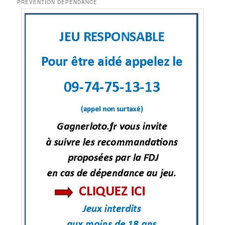
PRÉVENTION DÉPENDANCE