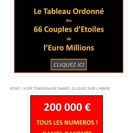
KENO ! VOIR TEMOIGNAGE DANIEL CLIQUEZ SUR L’IMAGE