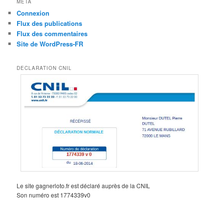
MÉTA
Connexion
Flux des publications
Flux des commentaires
Site de WordPress-FR
DECLARATION CNIL
Le site gagnerloto.fr est déclaré auprès de la CNIL
Son numéro est 1774339v0