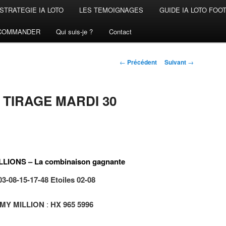
STRATEGIE IA LOTO
LES TEMOIGNAGES
GUIDE IA LOTO FOO
COMMANDER
Qui suis-je ?
Contact
Navigation
←
Précédent
Suivant
→
des
articles
 TIRAGE MARDI 30
LIONS – La combinaison gagnante
03-08-15-17-48 Etoiles 02-08
MY MILLION
:
HX 965 5996