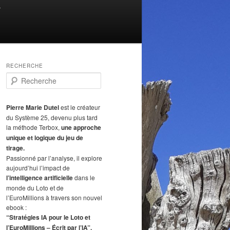
T
RECHERCHE
R
e
c
h
Pierre Marie Dutel
est le créateur
e
du Système 25, devenu plus tard
r
la méthode Terbox,
une approche
c
unique et logique du jeu de
h
tirage.
e
Passionné par l’analyse, il explore
aujourd’hui l’impact de
l’intelligence artificielle
dans le
monde du Loto et de
l’EuroMillions à travers son nouvel
ebook :
“Stratégies IA pour le Loto et
l’EuroMillions – Écrit par l’IA”.